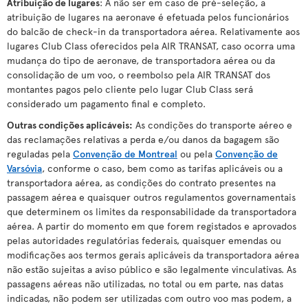
Atribuição de lugares
: A não ser em caso de pré-seleção, a
atribuição de lugares na aeronave é efetuada pelos funcionários
do balcão de check-in da transportadora aérea. Relativamente aos
lugares Club Class oferecidos pela AIR TRANSAT, caso ocorra uma
mudança do tipo de aeronave, de transportadora aérea ou da
consolidação de um voo, o reembolso pela AIR TRANSAT dos
montantes pagos pelo cliente pelo lugar Club Class será
considerado um pagamento final e completo.
Outras condições aplicáveis
:
As condições do transporte aéreo e
das reclamações relativas a perda e/ou danos da bagagem são
reguladas pela
Convenção de Montreal
ou pela
Convenção de
Varsóvia
, conforme o caso, bem como as tarifas aplicáveis ou a
transportadora aérea, as condições do contrato presentes na
passagem aérea e quaisquer outros regulamentos governamentais
que determinem os limites da responsabilidade da transportadora
aérea. A partir do momento em que forem registados e aprovados
pelas autoridades regulatórias federais, quaisquer emendas ou
modificações aos termos gerais aplicáveis da transportadora aérea
não estão sujeitas a aviso público e são legalmente vinculativas. As
passagens aéreas não utilizadas, no total ou em parte, nas datas
indicadas, não podem ser utilizadas com outro voo mas podem, a