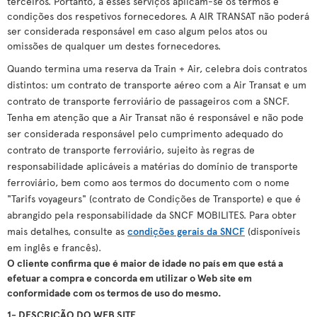
terceiros. Portanto, a esses serviços aplicam-se os termos e
condições dos respetivos fornecedores. A AIR TRANSAT não poderá
ser considerada responsável em caso algum pelos atos ou
omissões de qualquer um destes fornecedores.
Quando termina uma reserva da Train + Air, celebra dois contratos
distintos: um contrato de transporte aéreo com a Air Transat e um
contrato de transporte ferroviário de passageiros com a SNCF.
Tenha em atenção que a Air Transat não é responsável e não pode
ser considerada responsável pelo cumprimento adequado do
contrato de transporte ferroviário, sujeito às regras de
responsabilidade aplicáveis a matérias do domínio de transporte
ferroviário, bem como aos termos do documento com o nome
"Tarifs voyageurs" (contrato de Condições de Transporte) e que é
abrangido pela responsabilidade da SNCF MOBILITES. Para obter
mais detalhes, consulte as
condições gerais da SNCF
(disponíveis
em inglês e francês).
O cliente confirma que é maior de idade no país em que está a
efetuar a compra e concorda em utilizar o Web site em
conformidade com os termos de uso do mesmo.
1- DESCRIÇÃO DO WEB SITE