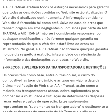
A AIR TRANSAT efetuou todos os esforços necessários para garantir
que todas as descrições contidas no Web site estão atualizadas. O
Web site é atualizado continuamente. A informação contida no
Web site é fornecida tal como está. Salvo no caso de erros que
tenham origem em atos negligentes ou omissões por parte da AIR
TRANSAT, a AIR TRANSAT não será considerada responsável por
quaisquer modificações e não fornece qualquer garantia ou
representação de que o Web site estará livre de erros ou
atualizado. No geral, a AIR TRANSAT não fornece qualquer garantia
no que diz respeito à exatidão, integralidade ou relevância da
informação e das declarações publicadas no Web site.
2-PREÇOS, SUPLEMENTOS DA TRANSPORTADORA E RESTRIÇÕES
Os preços têm como base, entre outras coisas, o custo do
combustível, as taxas de câmbio e as taxas em vigor à data da
última modificação do Web site. A Air Transat, assim como a
maioria das transportadoras aéreas, cobra suplementos para
compensar a volatilidade e flutuação de determinadas despesas
recorrentes e custos de operação. Estes suplementos
representam os "suplementos da transportadora" e destinam-se a
cobrir as despesas de operação da Air Transat e a aliviar as