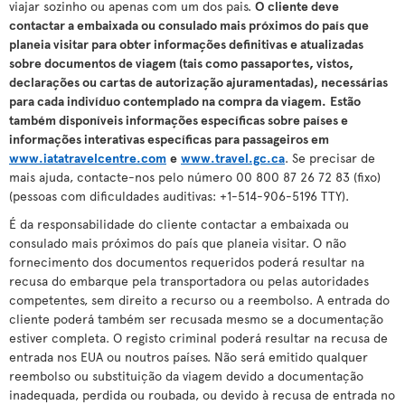
viajar sozinho ou apenas com um dos pais.
O cliente deve
contactar a embaixada ou consulado mais próximos do país que
planeia visitar para obter informações definitivas e atualizadas
sobre documentos de viagem (tais como passaportes, vistos,
declarações ou cartas de autorização ajuramentadas), necessárias
para cada indivíduo contemplado na compra da viagem.
Estão
também disponíveis informações específicas sobre países e
informações interativas específicas para passageiros em
www.iatatravelcentre.com
e
www.travel.gc.ca
. Se precisar de
mais ajuda, contacte-nos pelo número 00 800 87 26 72 83 (fixo)
(pessoas com dificuldades auditivas: +1-514-906-5196 TTY).
É da responsabilidade do cliente contactar a embaixada ou
consulado mais próximos do país que planeia visitar. O não
fornecimento dos documentos requeridos poderá resultar na
recusa do embarque pela transportadora ou pelas autoridades
competentes, sem direito a recurso ou a reembolso. A entrada do
cliente poderá também ser recusada mesmo se a documentação
estiver completa. O registo criminal poderá resultar na recusa de
entrada nos EUA ou noutros países. Não será emitido qualquer
reembolso ou substituição da viagem devido a documentação
inadequada, perdida ou roubada, ou devido à recusa de entrada no