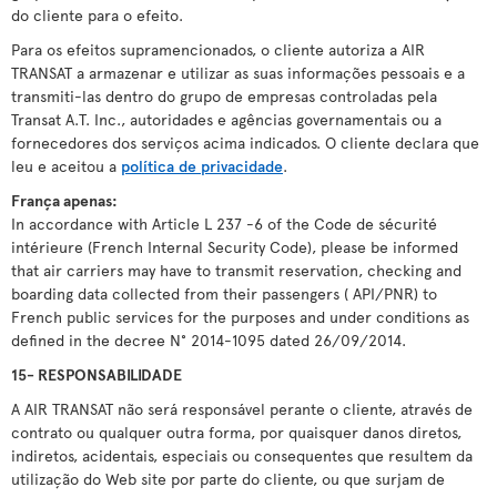
do cliente para o efeito.
Para os efeitos supramencionados, o cliente autoriza a AIR
TRANSAT a armazenar e utilizar as suas informações pessoais e a
transmiti-las dentro do grupo de empresas controladas pela
Transat A.T. Inc., autoridades e agências governamentais ou a
fornecedores dos serviços acima indicados. O cliente declara que
leu e aceitou a
política de privacidade
.
França apenas:
In accordance with Article L 237 -6 of the Code de sécurité
intérieure (French Internal Security Code), please be informed
that air carriers may have to transmit reservation, checking and
boarding data collected from their passengers ( API/PNR) to
French public services for the purposes and under conditions as
defined in the decree N° 2014-1095 dated 26/09/2014.
15- RESPONSABILIDADE
A AIR TRANSAT não será responsável perante o cliente, através de
contrato ou qualquer outra forma, por quaisquer danos diretos,
indiretos, acidentais, especiais ou consequentes que resultem da
utilização do Web site por parte do cliente, ou que surjam de