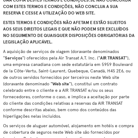
COM ESTES TERMOS E CONDIÇÕES, NÃO CONCLUA A SUA
RESERVA E CESSE A UTILIZAÇÃO DO WEB SITE.
ESTES TERMOS E CONDIÇÕES NÃO AFETAM E ESTÃO SUJEITOS
AOS SEUS DIREITOS LEGAIS E QUE NÃO PODEM SER EXCLUÍDOS
NO SEGUIMENTO DE QUAISQUER DISPOSIÇÕES OBRIGATÓRIAS DA
LEGISLAÇÃO APLICÁVEL.
A aquisição de serviços de viagem (doravante denominados
"
Serviços
") oferecidos pela Air Transat A.T. Inc. ("
AIR TRANSAT
"),
uma empresa canadiana com sede estatutária em 5959 Boulevard
de la Côte-Vertu, Saint-Laurent, Quebeque, Canadá, H4S 2E6, ou
de outros servidos fornecidos por terceiros neste Web site
(doravante denominado "
Web site
"), constitui um contrato
celebrado entre o cliente e a AIR TRANSAT e/ou os seus
fornecedores, conforme o caso, e implica a aceitação por parte
do cliente das condições relativas a reservas da AIR TRANSAT
conforme descritas abaixo, bem como dos conteúdos das
hiperligações nelas incluídos.
Os serviços de aluguer automóvel, alojamento em hotéis e compra
de cobertura de seguros neste Web site são fornecidos por