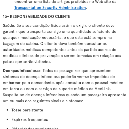
encontrar uma lista de artigos proibidos no Web site da
Transportation Security Administration
.
13- RESPONSABILIDADE DO CLIENTE
Saúde:
Se a sua condição física assim o exigir, o cliente deve
garantir que transporta consigo uma quantidade suficiente de
qualquer medicação necessária, e que esta está sempre na
bagagem de cabina. O cliente deve também consultar as
autoridades médicas competentes antes da partida acerca de
medidas clínicas de prevenção a serem tomadas em relação aos
países que serão visitados.
Doenças infecciosas
: Todos os passageiros que apresentem
sintomas de doença infecciosa poderão ver-se impedidos de
embarcar pelo comandante, após consulta com o pessoal médico
em terra ou com o serviço de suporte médico da MedLink.
Suspeita-se de doença infecciosa quando um passageiro apresenta
um ou mais dos seguintes sinais e sintomas:
Tosse persistente
Espirros frequentes
Dificuldades respiratórias