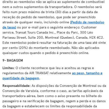
direito ao reembolso não se aplica ao suplemento de combustível
nem a outros suplementos da transportadora. O reembolso será
feito num prazo máximo de trinta (30) dias a partir da data de
receção do pedido de reembolso, que pode ser preenchido
através de qualquer meio, incluindo online
(Pedido de reembolso
de taxas)
ou por e-mail para o seguinte endereço: Customer
service, Transat Tours Canada Inc., Place du Parc, 300 Léo
Pariseau Street, Suite 200, Montreal (Quebec), Canada, H2X 4C2.
Este reembolso poderá resultar na faturação de uma taxa até vinte
por cento (20%) do montante reembolsado. Não são aplicados
quaisquer custos quando o pedido é preenchido online.
9- BAGAGEM
Limites
: O cliente reconhece que leu e aceitou as regras e
regulamentos da AIR TRANSAT relativamente
ao peso, tamanho e
quantidade de bagagem
.
Responsabilidade:
As disposições da Convenção de Montreal ou da
Convenção de Varsóvia, conforme o caso, as tarifas aplicáveis da
transportadora aérea, bem como o aviso presente no bilhete do
passageiro e na verificação de bagagem, regem a perda e os danos
da bagagem e estabelecem os limites da responsabilidade da