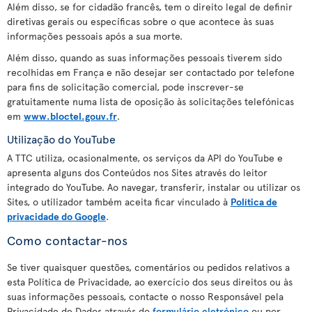
Além disso, se for cidadão francês, tem o direito legal de definir
diretivas gerais ou específicas sobre o que acontece às suas
informações pessoais após a sua morte.
Além disso, quando as suas informações pessoais tiverem sido
recolhidas em França e não desejar ser contactado por telefone
para fins de solicitação comercial, pode inscrever-se
gratuitamente numa lista de oposição às solicitações telefónicas
em
www.bloctel.gouv.fr
.
Utilização do YouTube
A TTC utiliza, ocasionalmente, os serviços da API do YouTube e
apresenta alguns dos Conteúdos nos Sites através do leitor
integrado do YouTube. Ao navegar, transferir, instalar ou utilizar os
Sites, o utilizador também aceita ficar vinculado à
Política de
privacidade do Google
.
Como contactar-nos
Se tiver quaisquer questões, comentários ou pedidos relativos a
esta Política de Privacidade, ao exercício dos seus direitos ou às
suas informações pessoais, contacte o nosso Responsável pela
Privacidade de Dados através do
formulário eletrónico
ou por