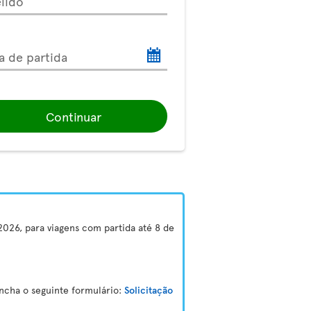
lido
a de partida
Continuar
2026, para viagens com partida até 8 de
encha o seguinte formulário:
Solicitação