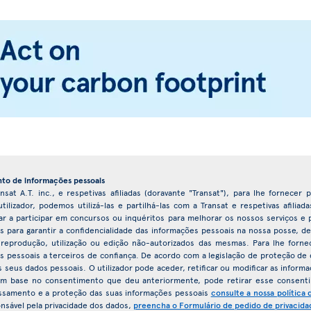
to de informações pessoais
nsat A.T. inc., e respetivas afiliadas (doravante "Transat"), para lhe fornecer
ilizador, podemos utilizá-las e partilhá-las com a Transat e respetivas afilia
dar a participar em concursos ou inquéritos para melhorar os nossos serviços
os para garantir a confidencialidade das informações pessoais na nossa posse, d
 reprodução, utilização ou edição não-autorizados das mesmas. Para lhe forne
 pessoais a terceiros de confiança. De acordo com a legislação de proteção de d
seus dados pessoais. O utilizador pode aceder, retificar ou modificar as inform
m base no consentimento que deu anteriormente, pode retirar esse consent
essamento e a proteção das suas informações pessoais
consulte a nossa política 
nsável pela privacidade dos dados,
preencha o Formulário de pedido de privacida