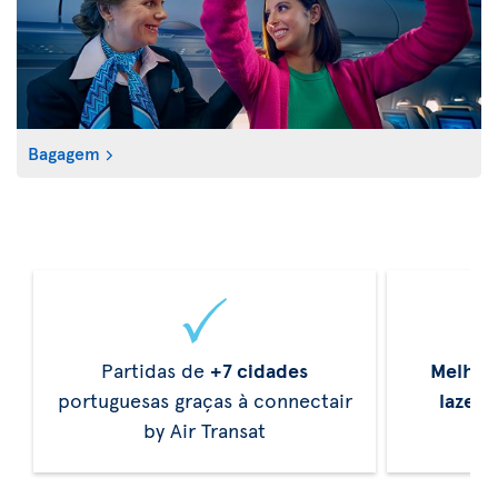
Bagagem
Partidas de
+7 cidades
Melhor
portuguesas graças à connectair
lazer
d
by Air Transat