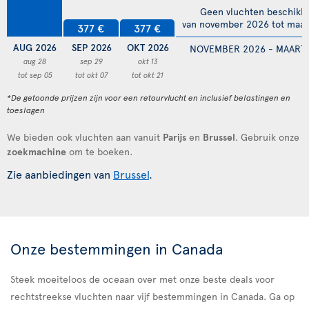
Geen vluchten beschikb
van november 2026 tot maar
377 €
377 €
AUG 2026
SEP 2026
OKT 2026
NOVEMBER 2026 - MAART 
aug 28
sep 29
okt 13
tot sep 05
tot okt 07
tot okt 21
*De getoonde prijzen zijn voor een retourvlucht en inclusief belastingen en
toeslagen
We bieden ook vluchten aan vanuit
Parijs
en
Brussel
. Gebruik onze
zoekmachine
om te boeken.
Zie aanbiedingen van
Brussel
.
Onze bestemmingen in Canada
Steek moeiteloos de oceaan over met onze beste deals voor
rechtstreekse vluchten naar vijf bestemmingen in Canada. Ga op