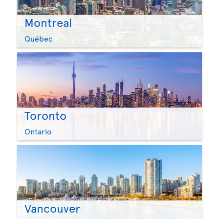
Montreal
Québec
Toronto
Ontario
Vancouver