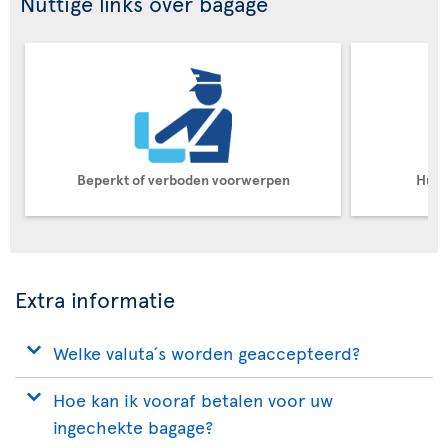
Nuttige links over bagage
Beperkt of verboden voorwerpen
Huis
Extra informatie
Welke valuta´s worden geaccepteerd?
Hoe kan ik vooraf betalen voor uw
ingechekte bagage?