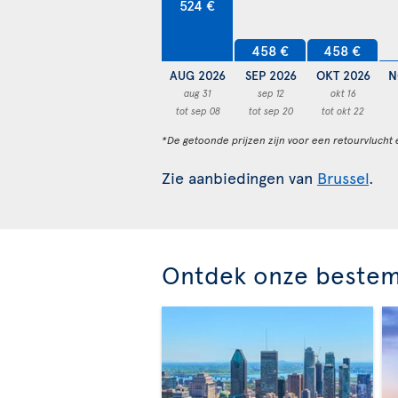
524 €
458 €
458 €
AUG 2026
SEP 2026
OKT 2026
N
aug 31
sep 12
okt 16
tot sep 08
tot sep 20
tot okt 22
*De getoonde prijzen zijn voor een retourvlucht 
Zie aanbiedingen van
Brussel
.
Ontdek onze beste