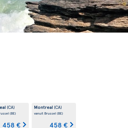
eal
Montreal
(CA)
(CA)
russel
(BE)
vanuit Brussel
(BE)
458 €
458 €