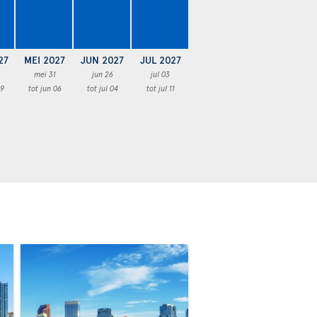
27
MEI 2027
JUN 2027
JUL 2027
mei 31
jun 26
jul 03
29
tot jun 06
tot jul 04
tot jul 11