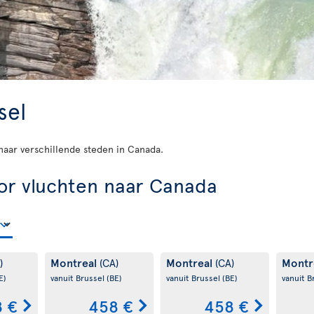
sel
d naar verschillende steden in Canada.
or vluchten naar Canada
Montreal
Montreal
Montr
)
(CA)
(CA)
E)
vanuit Brussel
(BE)
vanuit Brussel
(BE)
vanuit B
 €
458 €
458 €