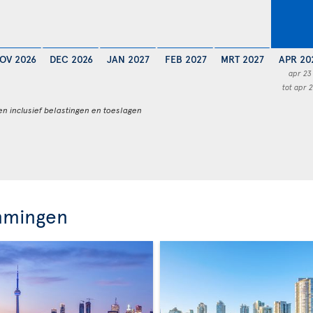
OV 2026
DEC 2026
JAN 2027
FEB 2027
MRT 2027
APR 20
apr 23
tot apr 
en inclusief belastingen en toeslagen
mmingen