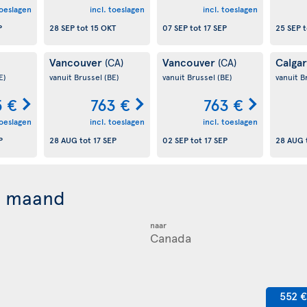
toeslagen
incl. toeslagen
incl. toeslagen
P
28 SEP
tot
15 OKT
07 SEP
tot
17 SEP
25 SEP
t
Vancouver
Vancouver
Calga
(CA)
(CA)
E)
vanuit Brussel
(BE)
vanuit Brussel
(BE)
vanuit B
 €
763 €
763 €
toeslagen
incl. toeslagen
incl. toeslagen
P
28 AUG
tot
17 SEP
02 SEP
tot
17 SEP
28 AUG
r maand
naar
552 