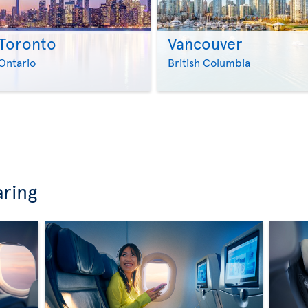
Toronto
Vancouver
>
>
Ontario
British Columbia
aring