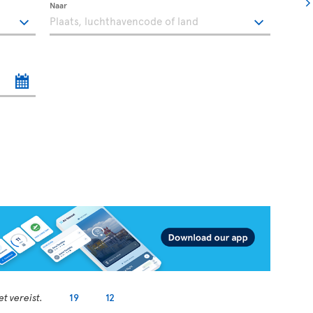
Naar
t vereist.
19
12