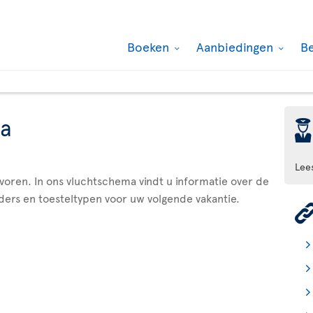
Boeken
Aanbiedingen
B
a
þ
Lee
evoren. In ons vluchtschema vindt u informatie over de
ders en toesteltypen voor uw volgende vakantie.