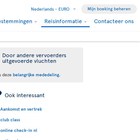
Mijn boeking beheren
Nederlands -
EURO
estemmingen
Reisinformatie
Contacteer ons
Door andere vervoerders
uitgevoerde vluchten
s deze
belangrijke mededeling
.
ÿ
Ook interessant
Aankomst en vertrek
club class
online check-in nl