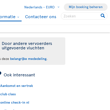
Mijn boeking beheren
Nederlands -
EURO
formatie
Contacteer ons
Door andere vervoerders
uitgevoerde vluchten
s deze
belangrijke mededeling
.
ÿ
Ook interessant
Aankomst en vertrek
club class
online check-in nl