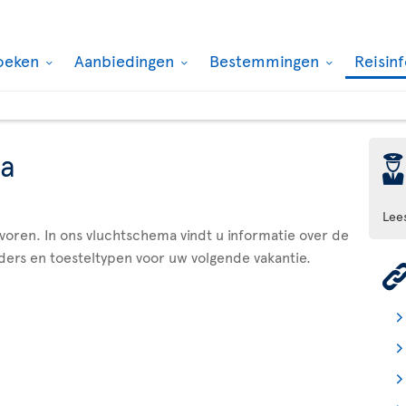
oeken
Aanbiedingen
Bestemmingen
Reisin
a
þ
Lee
evoren. In ons vluchtschema vindt u informatie over de
ders en toesteltypen voor uw volgende vakantie.