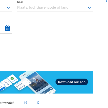
Naar
t vereist.
19
12