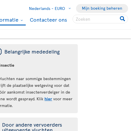
Mijn boeking beheren
Nederlands -
EURO
formatie
Contacteer ons
ü
Belangrijke mededeling
insectie
vluchten naar sommige bestemmingen
ijft de plaatselijke wetgeving voor dat
vóór aankomst insectenverdelger in de
ine wordt gesprayd. Klik
hier
voor meer
rmatie.
Door andere vervoerders
uitgevoerde vluchten