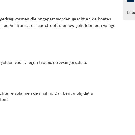
Lee
l gedragsvormen die ongepast worden geacht en de boetes
 hoe Air Transat ernaar streeft u en uw geliefden een veilige
 gelden voor vliegen tijdens de zwangerschap.
hte reisplannen de mist in. Dan bent u blij dat u
ten!