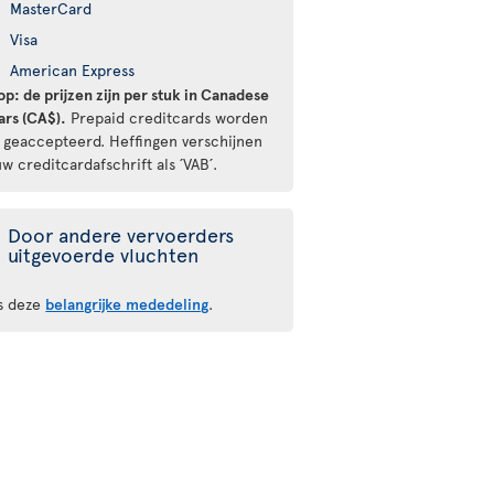
MasterCard
Visa
American Express
op: de prijzen zijn per stuk in Canadese
ars (CA$).
Prepaid creditcards worden
t geaccepteerd. Heffingen verschijnen
w creditcardafschrift als ´VAB´.
Door andere vervoerders
uitgevoerde vluchten
s deze
belangrijke mededeling
.