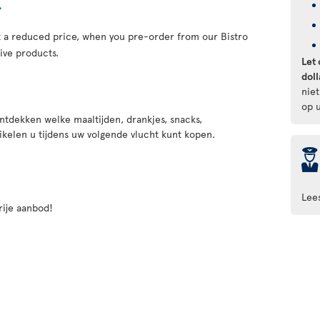
at a reduced price, when you pre-order from our Bistro
ive products.
Let 
doll
nie
op u
ntdekken welke maaltijden, drankjes, snacks,
ikelen u tijdens uw volgende vlucht kunt kopen.
þ
Lee
rije aanbod!