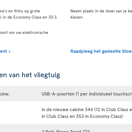
a's en films op grote
Neem plaats in de stoel van je ke
n) in de Economy Class en 30.5
kiezen.
poort om uw elektronische
ment
Raadpleeg het gedeelte Stoe
n van het vliegtuig
bine:
USB-A-poorten (1 per individueel touchsc
in de nieuwe cabine 346 (12 in Club Class 
in Club Class en 353 in Economy Class)
2 Rolls Royce Trent 772