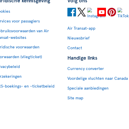
uridische kennisgeving
Volg ons
okies
rvices voor passagiers
Air Transat-app
bruiksvoorwaarden van Air
ansat-websites
Nieuwsbrief
ridische voorwaarden
Contact
orwaarden (vliegticket)
Handige links
ivacybeleid
Currency converter
rzekeringen
Voordelige vluchten naar Canada
S-boekings- en –ticketbeleid
Speciale aanbiedingen
Site map