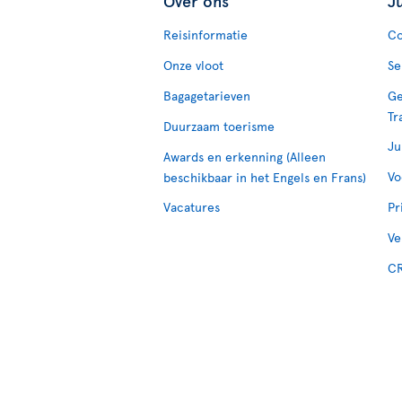
Over ons
J
Reisinformatie
Co
Onze vloot
Se
Bagagetarieven
Ge
Tr
Duurzaam toerisme
Ju
Awards en erkenning (Alleen
Vo
beschikbaar in het Engels en Frans)
Vacatures
Pr
Ve
CR