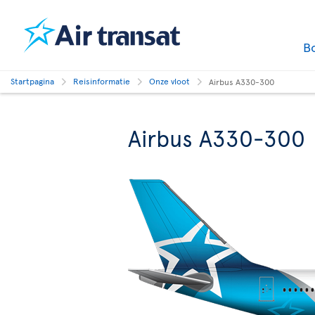
B
Startpagina
Reisinformatie
Onze vloot
Airbus A330-300
Airbus A330-300