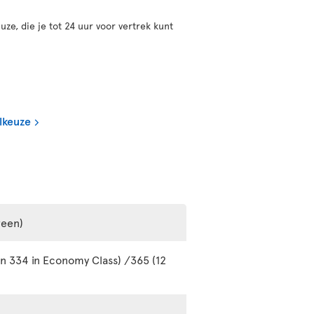
uze, die je tot 24 uur voor vertrek kunt
lkeuze
reen)
en 334 in Economy Class) /365 (12