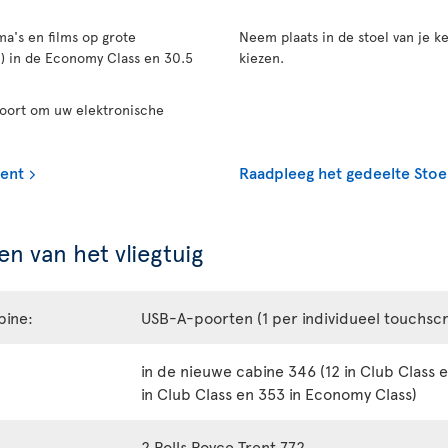
a's en films op grote
Neem plaats in de stoel van je ke
n) in de Economy Class en 30.5
kiezen.
poort om uw elektronische
ment
Raadpleeg het gedeelte Stoe
n van het vliegtuig
bine:
USB-A-poorten (1 per individueel touchsc
in de nieuwe cabine 346 (12 in Club Class 
in Club Class en 353 in Economy Class)
2 Rolls Royce Trent 772