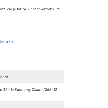
uze, die je tot 24 uur voor vertrek kunt
lkeuze
reen)
en 334 in Economy Class) /365 (12