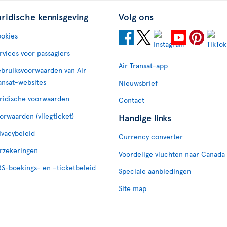
uridische kennisgeving
Volg ons
okies
rvices voor passagiers
Air Transat-app
bruiksvoorwaarden van Air
ansat-websites
Nieuwsbrief
ridische voorwaarden
Contact
orwaarden (vliegticket)
Handige links
ivacybeleid
Currency converter
rzekeringen
Voordelige vluchten naar Canada
S-boekings- en –ticketbeleid
Speciale aanbiedingen
Site map