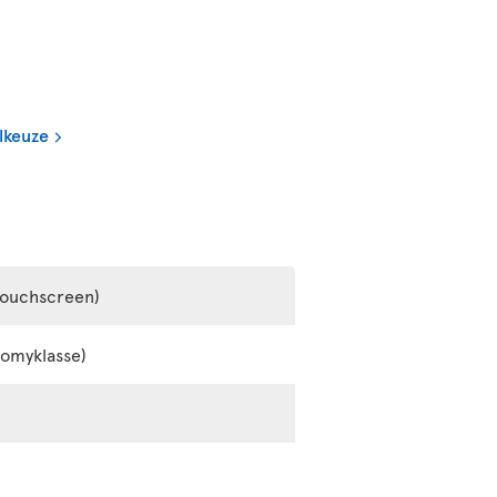
lkeuze
touchscreen)
nomyklasse)