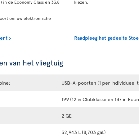
n) in de Economy Class en 33,8
kiezen.
poort om uw elektronische
ment
Raadpleeg het gedeelte Stoe
n van het vliegtuig
bine:
USB-A-poorten (1 per individueel 
199 (12 in Clubklasse en 187 in Eco
2 GE
32,943 L (8,703 gal.)