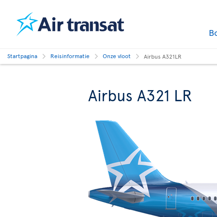
B
Startpagina
Reisinformatie
Onze vloot
Airbus A321LR
Airbus A321 LR