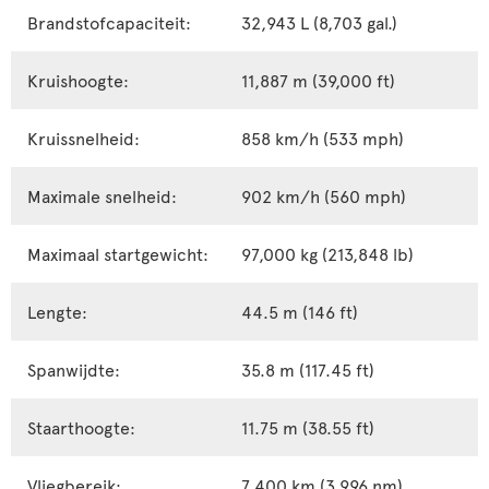
Brandstofcapaciteit:
32,943 L (8,703 gal.)
Kruishoogte:
11,887 m (39,000 ft)
Kruissnelheid:
858 km/h (533 mph)
Maximale snelheid:
902 km/h (560 mph)
Maximaal startgewicht:
97,000 kg (213,848 lb)
Lengte:
44.5 m (146 ft)
Spanwijdte:
35.8 m (117.45 ft)
Staarthoogte:
11.75 m (38.55 ft)
Vliegbereik:
7,400 km (3,996 nm)