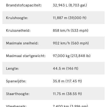
Brandstofcapaciteit:
32,943 L (8,703 gal.)
Kruishoogte:
11,887 m (39,000 ft)
Kruissnelheid:
858 km/h (533 mph)
Maximale snelheid:
902 km/h (560 mph)
Maximaal startgewicht:
97,000 kg (213,848 lb)
Lengte:
44.5 m (146 ft)
Spanwijdte:
35.8 m (117.45 ft)
Staarthoogte:
11.75 m (38.55 ft)
Vliegbereik:
7,400 km (3,996 nm)