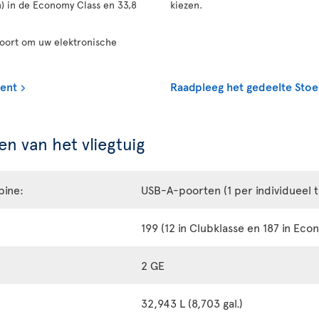
n) in de Economy Class en 33,8
kiezen.
poort om uw elektronische
ment
Raadpleeg het gedeelte Stoe
n van het vliegtuig
bine:
USB-A-poorten (1 per individueel 
199 (12 in Clubklasse en 187 in Eco
2 GE
32,943 L (8,703 gal.)