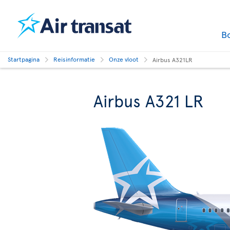
B
Startpagina
Reisinformatie
Onze vloot
Airbus A321LR
Airbus A321 LR