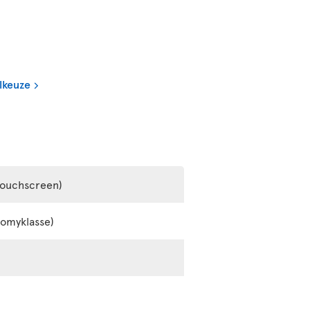
lkeuze
touchscreen)
nomyklasse)