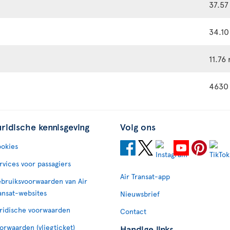
37.57
34.10
11.76
4630
uridische kennisgeving
Volg ons
okies
rvices voor passagiers
Air Transat-app
bruiksvoorwaarden van Air
ansat-websites
Nieuwsbrief
ridische voorwaarden
Contact
orwaarden (vliegticket)
Handige links