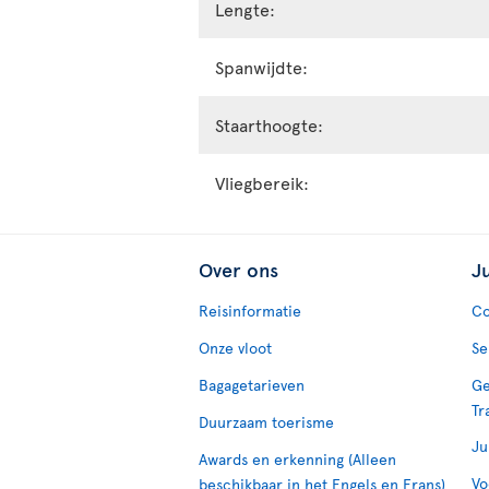
Lengte:
Spanwijdte:
Staarthoogte:
Vliegbereik:
Over ons
J
Reisinformatie
Co
Onze vloot
Se
Bagagetarieven
Ge
Tr
Duurzaam toerisme
Ju
Awards en erkenning (Alleen
Vo
beschikbaar in het Engels en Frans)