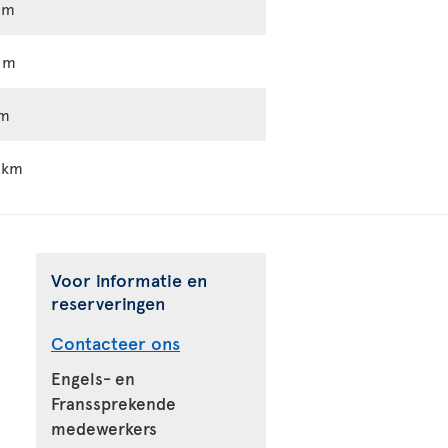
 m
 m
 m
 km
Voor informatie en
reserveringen
Contacteer ons
Engels- en
Franssprekende
medewerkers