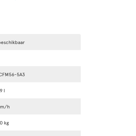
beschikbaar
 CFM56-5A3
9 l
km/h
0 kg