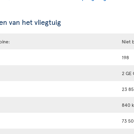
n van het vliegtuig
bine:
Niet 
198
2 GE
23 85
840 
73 50