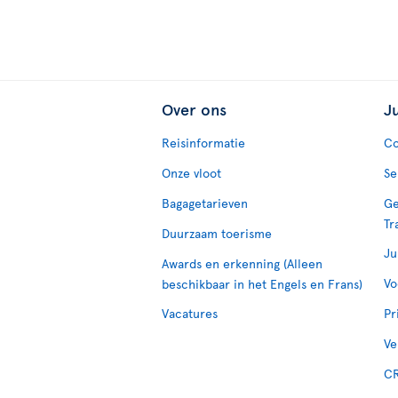
Over ons
J
Reisinformatie
Co
Onze vloot
Se
Bagagetarieven
Ge
Tr
Duurzaam toerisme
Ju
Awards en erkenning (Alleen
Vo
beschikbaar in het Engels en Frans)
Vacatures
Pr
Ve
CR