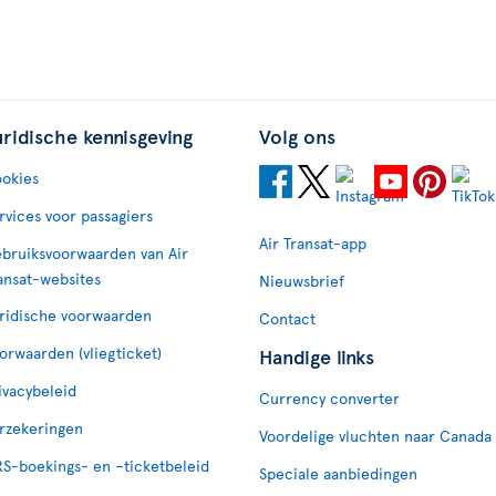
uridische kennisgeving
Volg ons
okies
rvices voor passagiers
Air Transat-app
bruiksvoorwaarden van Air
ansat-websites
Nieuwsbrief
ridische voorwaarden
Contact
orwaarden (vliegticket)
Handige links
ivacybeleid
Currency converter
rzekeringen
Voordelige vluchten naar Canada
S-boekings- en –ticketbeleid
Speciale aanbiedingen