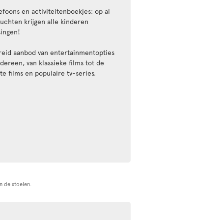
efoons en activiteitenboekjes: op al
luchten krijgen alle kinderen
singen!
reid aanbod van entertainmentopties
dereen, van klassieke films tot de
te films en populaire tv-series.
n de stoelen.