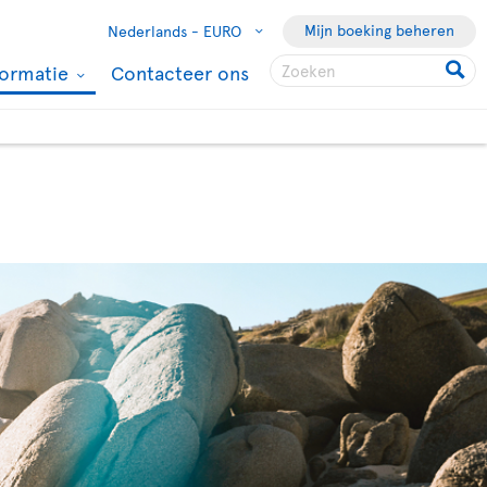
Mijn boeking beheren
Nederlands -
EURO
formatie
Contacteer ons