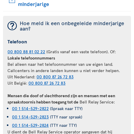
minderjarige
¯
Hoe meld ik een onbegeleide minderjarige
aan?
Telefoon
00 800 88 81 02 22
(Gratis vanaf een vaste telefoon). Of:
Lokale telefoonnummers
Bel alleen naar het telefoonnummer van uw eigen land.
Callcenters in andere landen kunnen u niet verder helpen.
Uit Nederland:
00 800 87 26 72 83
Uit België:
00 800 87 26 72 83
Mensen die doof of slechthorend zijn en mensen met een
spraakstoornis hebben toegang tot de
Bell Relay Service:
00 1 514-529-2822
(Spraak naar TTY)
00 1 514-529-2823
(TTY naar spraak)
00 1 514-529-2824
(TTY naar TTY)
U dient de Bell Relay Service operator aangeven dat hij