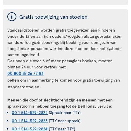
ý
Gratis toewijzing van stoelen
Standaardstoelen worden gratis toegewezen aan kinderen
onder de 13 en aan hun ouders/voogden als zij gebruikmaken
van dezelfde gezinsboeking. Bij boeking voor een gezin van
hoogstens 5 personen worden deze stoelen door het systeem
samen ingedeeld.
Gezinnen die voor 6 of meer passagiers boeken, moeten
binnen 24 uur voor vertrek met
00 800 87 26 72 83
bellen om in aanmerking te komen voor gratis toewijzing van
standaardstoelen.
Mensen die doof of slechthorend zijn en mensen met een
spraakstoornis hebben toegang tot de
Bell Relay Service:
00 1 514-529-2822
(Spraak naar TTY)
00 1 514-529-2823
(TTY naar spraak)
00 1 514-529-2824
(TTY naar TTY)