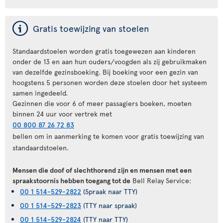
ý
Gratis toewijzing van stoelen
Standaardstoelen worden gratis toegewezen aan kinderen
onder de 13 en aan hun ouders/voogden als zij gebruikmaken
van dezelfde gezinsboeking. Bij boeking voor een gezin van
hoogstens 5 personen worden deze stoelen door het systeem
samen ingedeeld.
Gezinnen die voor 6 of meer passagiers boeken, moeten
binnen 24 uur voor vertrek met
00 800 87 26 72 83
bellen om in aanmerking te komen voor gratis toewijzing van
standaardstoelen.
Mensen die doof of slechthorend zijn en mensen met een
spraakstoornis hebben toegang tot de
Bell Relay Service:
00 1 514-529-2822
(Spraak naar TTY)
00 1 514-529-2823
(TTY naar spraak)
00 1 514-529-2824
(TTY naar TTY)