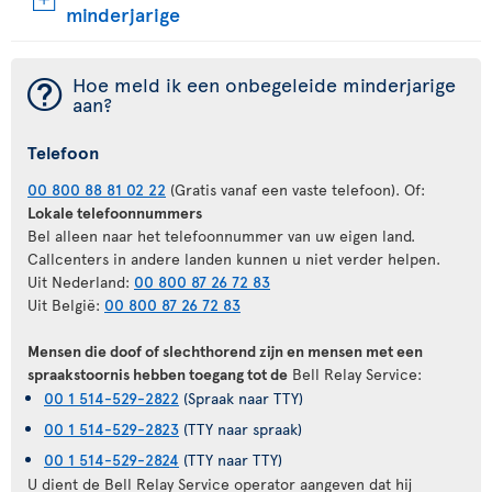
minderjarige
¯
Hoe meld ik een onbegeleide minderjarige
aan?
Telefoon
00 800 88 81 02 22
(Gratis vanaf een vaste telefoon). Of:
Lokale telefoonnummers
Bel alleen naar het telefoonnummer van uw eigen land.
Callcenters in andere landen kunnen u niet verder helpen.
Uit Nederland:
00 800 87 26 72 83
Uit België:
00 800 87 26 72 83
Mensen die doof of slechthorend zijn en mensen met een
spraakstoornis hebben toegang tot de
Bell Relay Service:
00 1 514-529-2822
(Spraak naar TTY)
00 1 514-529-2823
(TTY naar spraak)
00 1 514-529-2824
(TTY naar TTY)
U dient de Bell Relay Service operator aangeven dat hij