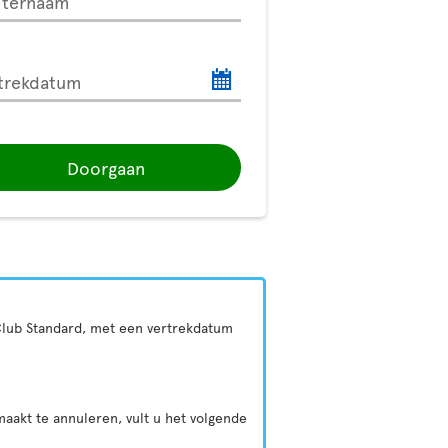
hternaam
trekdatum
Doorgaan
f Club Standard, met een vertrekdatum
aakt te annuleren, vult u het volgende