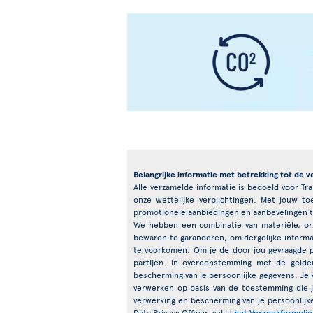
Belangrijke informatie met betrekking tot de v
Alle verzamelde informatie is bedoeld voor Tr
onze wettelijke verplichtingen. Met jouw 
promotionele aanbiedingen en aanbevelingen t
We hebben een combinatie van materiële, org
bewaren te garanderen, om dergelijke informat
te voorkomen. Om je de door jou gevraagde 
partijen. In overeenstemming met de gelde
bescherming van je persoonlijke gegevens. Je k
verwerken op basis van de toestemming die 
verwerking en bescherming van je persoonlijk
Data Privacy Officer, vul je
het Verzoekformulie