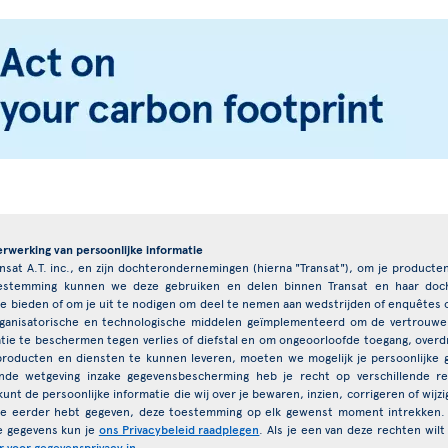
erwerking van persoonlijke informatie
ansat A.T. inc., en zijn dochterondernemingen (hierna "Transat"), om je product
toestemming kunnen we deze gebruiken en delen binnen Transat en haar do
e bieden of om je uit te nodigen om deel te nemen aan wedstrijden of enquêtes
anisatorische en technologische middelen geïmplementeerd om de vertrouweli
ie te beschermen tegen verlies of diefstal en om ongeoorloofde toegang, overdra
producten en diensten te kunnen leveren, moeten we mogelijk je persoonlijk
nde wetgeving inzake gegevensbescherming heb je recht op verschillende r
unt de persoonlijke informatie die wij over je bewaren, inzien, corrigeren of wijz
je eerder hebt gegeven, deze toestemming op elk gewenst moment intrekken.
e gegevens kun je
ons Privacybeleid raadplegen
. Als je een van deze rechten wil
r voor gegevensprivacy in
.