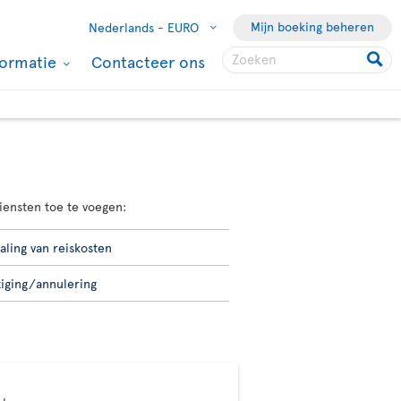
Mijn boeking beheren
Nederlands -
EURO
formatie
Contacteer ons
iensten toe te voegen:
aling van reiskosten
ziging/annulering