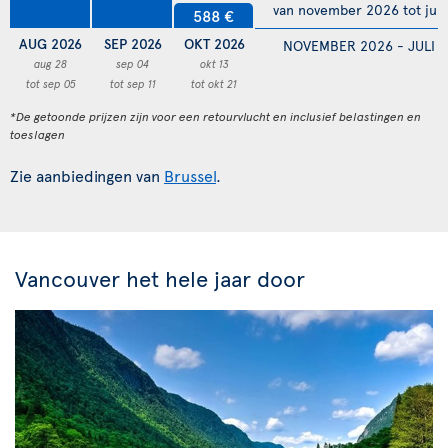
van november 2026 tot juli
588 €
AUG 2026
SEP 2026
OKT 2026
NOVEMBER 2026 - JULI 
aug 28
sep 04
okt 13
tot sep 05
tot sep 11
tot okt 21
*De getoonde prijzen zijn voor een retourvlucht en inclusief belastingen en
toeslagen
Zie aanbiedingen van
Brussel
.
Vancouver het hele jaar door