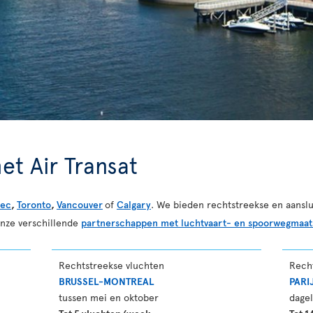
et Air Transat
ec
,
Toronto
,
Vancouver
of
Calgary
. We bieden rechtstreekse en aanslu
onze verschillende
partnerschappen met luchtvaart- en spoorwegmaat
Rechtstreekse vluchten
Rech
BRUSSEL-MONTREAL
PARI
tussen mei en oktober
dagel