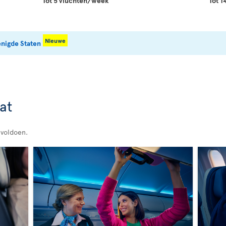
Tot 5 vluchten/week
Tot 
Nieuwe
enigde Staten
at
 voldoen.