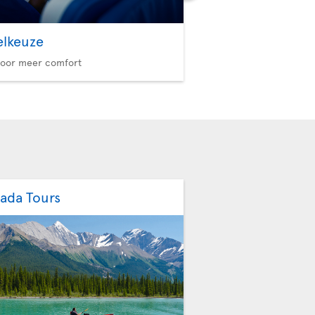
elkeuze
Option Plus
voor meer comfort
Meer privileges, meer re
ada Tours