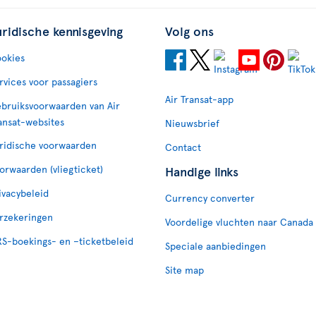
uridische kennisgeving
Volg ons
okies
rvices voor passagiers
Air Transat-app
bruiksvoorwaarden van Air
ansat-websites
Nieuwsbrief
ridische voorwaarden
Contact
orwaarden (vliegticket)
Handige links
ivacybeleid
Currency converter
rzekeringen
Voordelige vluchten naar Canada
S-boekings- en –ticketbeleid
Speciale aanbiedingen
Site map