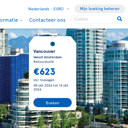
Mijn boeking beheren
Nederlands -
EURO
formatie
Contacteer ons
Vancouver
Vanuit Amsterdam
Retourvlucht
€623
incl. toeslagen
08 okt 2026
tot
14 okt
2026
Boeken