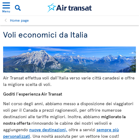
Menu
Home page
Voli economici da Italia
Air Transat effettua voli dall'Italia verso varie città canadesi e offre
la migliore scelta di voli.
Goditi l'esperienza Air Transat
Nel corso degli anni, abbiamo messo a disposizione dei viaggiatori
voli per il Canada a prezzi ragionevoli, per offrire numerose
destinazioni alle tariffe migliori. Inoltre, abbiamo
migliorato la
nostra offerta
rinnovando le cabine dei nostri velivoli e
aggiungendo
nuove destinazioni,
oltre a servizi
sempre più
personalizzati
. Una novità assoluta per un vettore low cost!