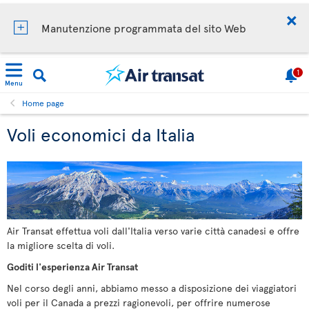
Manutenzione programmata del sito Web
1
Menu
Home page
Voli economici da Italia
Air Transat effettua voli dall'Italia verso varie città canadesi e offre
la migliore scelta di voli.
Goditi l'esperienza Air Transat
Nel corso degli anni, abbiamo messo a disposizione dei viaggiatori
voli per il Canada a prezzi ragionevoli, per offrire numerose