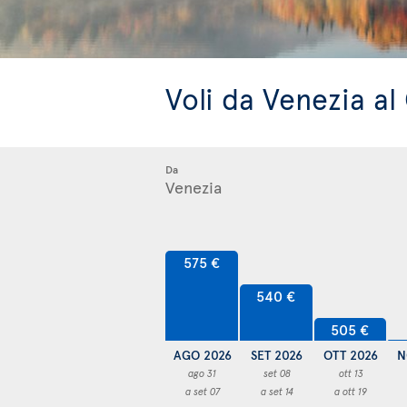
Voli da Venezia a
Da
575 €
540 €
505 €
AGO 2026
SET 2026
OTT 2026
N
ago 31
set 08
ott 13
a set 07
a set 14
a ott 19