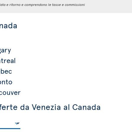
 andata e ritorno e comprendono le tasse e commissioni
anada
gary
treal
ebec
onto
ncouver
fferte da Venezia al Canada