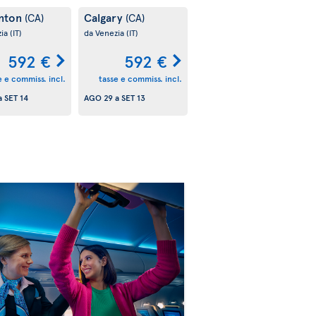
nton
Calgary
(CA)
(CA)
zia
(IT)
da Venezia
(IT)
592 €
592 €
e e commiss. incl.
tasse e commiss. incl.
a
SET 14
AGO 29
a
SET 13