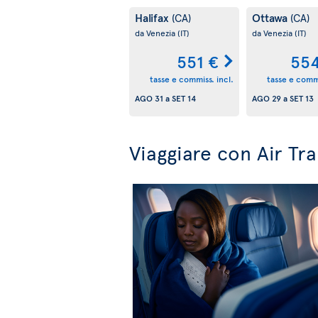
Halifax
Ottawa
(CA)
(CA)
da Venezia
(IT)
da Venezia
(IT)
551 €
554
tasse e commiss. incl.
tasse e commi
AGO 31
a
SET 14
AGO 29
a
SET 13
Viaggiare con Air Tr