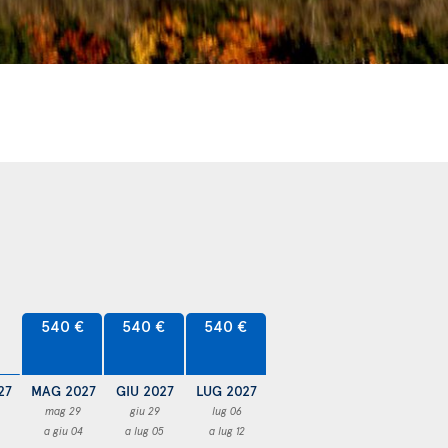
540 €
540 €
540 €
27
MAG 2027
GIU 2027
LUG 2027
mag 29
giu 29
lug 06
a giu 04
a lug 05
a lug 12