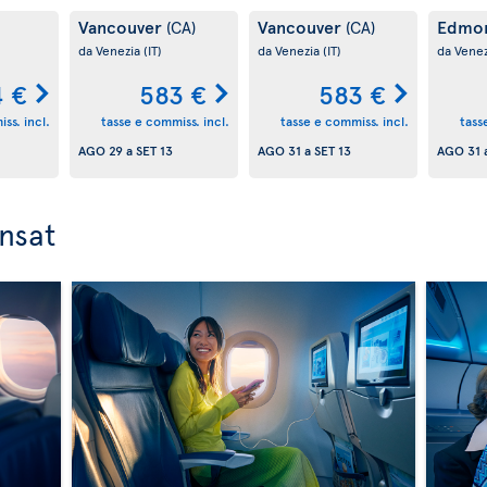
Vancouver
Vancouver
Edmo
(CA)
(CA)
da Venezia
(IT)
da Venezia
(IT)
da Vene
 €
583 €
583 €
ss. incl.
tasse e commiss. incl.
tasse e commiss. incl.
tass
AGO 29
a
SET 13
AGO 31
a
SET 13
AGO 31
ansat