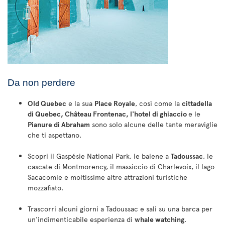
Da non perdere
Old Quebec
e la sua
Place Royale
, così come la
cittadella
di Quebec, Château Frontenac, l'hotel di ghiaccio
e le
Pianure di Abraham
sono solo alcune delle tante meraviglie
che ti aspettano.
Scopri il Gaspésie National Park, le balene a
Tadoussac
, le
cascate di Montmorency, il massiccio di Charlevoix, il lago
Sacacomie e moltissime altre attrazioni turistiche
mozzafiato.
Trascorri alcuni giorni a Tadoussac e sali su una barca per
un'indimenticabile esperienza di
whale watching
.