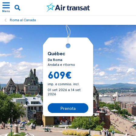
Menu
Roma al Canada
Québec
Da Roma
Andata e ritorno
609€
imp. e commiss. incl.
01 set 2026
a
14 set
2026
Prenota