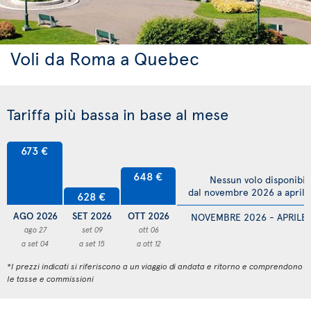
Voli da Roma a Quebec
Tariffa più bassa in base al mese
673 €
648 €
Nessun volo disponibil
dal novembre 2026 a april
628 €
AGO 2026
SET 2026
OTT 2026
NOVEMBRE 2026 - APRILE
ago 27
set 09
ott 06
a set 04
a set 15
a ott 12
*I prezzi indicati si riferiscono a un viaggio di andata e ritorno e comprendono
le tasse e commissioni