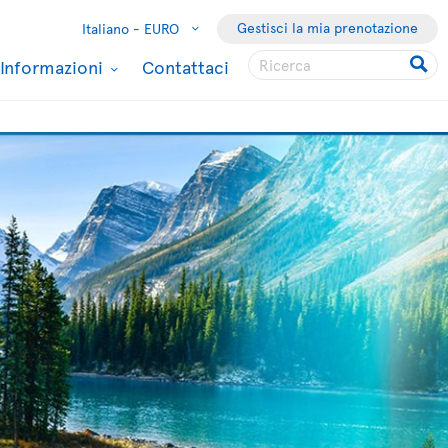
Gestisci la mia prenotazione
Italiano -
EURO
Informazioni
Contattaci