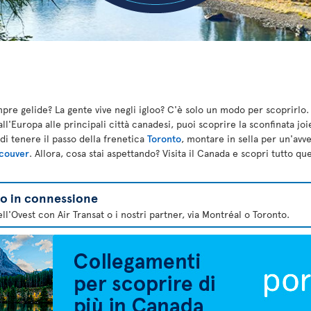
re gelide? La gente vive negli igloo? C'è solo un modo per scoprirlo. P
dall'Europa alle principali città canadesi, puoi scoprire la sconfinata joi
di tenere il passo della frenetica
Toronto
, montare in sella per un'avv
couver
. Allora, cosa stai aspettando? Visita il Canada e scopri tutto qu
lo in connessione
ll'Ovest con Air Transat o i nostri partner, via Montréal o Toronto.