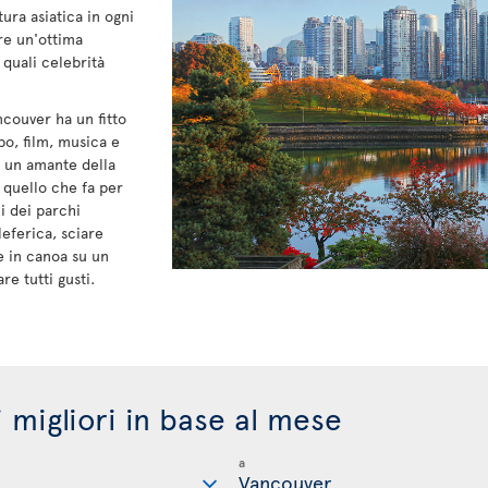
tura asiatica in ogni
ere un'ottima
 quali celebrità
ncouver ha un fitto
bo, film, musica e
ei un amante della
 quello che fa per
i dei parchi
leferica, sciare
e in canoa su un
re tutti gusti.
i migliori in base al mese
a