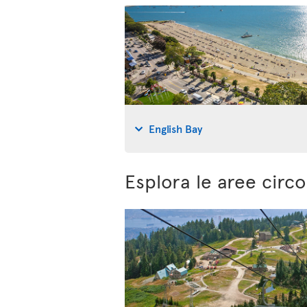
English Bay
Esplora le aree circ