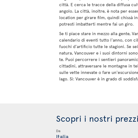
città. E cerca le tracce della diffusa cul
angolo. La città, inoltre, è nota per ess
location per girare film, quindi chissà in
potresti imbatterti mentre fai un giro.
Se ti piace stare in mezzo alla gente, Va
calendario di eventi tutto l'anno, con ci
fuochi d'artificio tutte le stagioni. Se s
natura, Vancouver e i suoi dintorni sono
te. Puoi percorrere i sentieri panoramic
cittadini, attraversare le montagne in te
sulle vette innevate o fare un'escursion
lago. Sì: Vancouver è in grado di soddisfa
Scopri i nostri prezz
Da