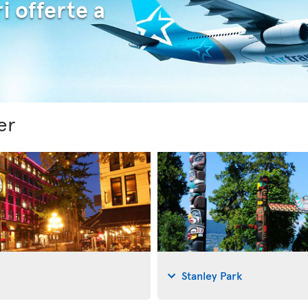
i offerte a
er
Stanley Park