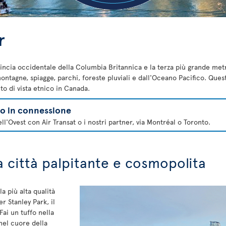
r
vincia occidentale della Columbia Britannica e la terza più grande metr
agne, spiagge, parchi, foreste pluviali e dall'Oceano Pacifico. Questa 
to di vista etnico in Canada.
lo in connessione
ll'Ovest con Air Transat o i nostri partner, via Montréal o Toronto.
na città palpitante e cosmopolita
a più alta qualità
r Stanley Park, il
ai un tuffo nella
nel cuore della