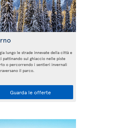
erno
ia lungo le strade innevate della città e
ti pattinando sul ghiaccio nelle piste
rto o percorrendo i sentieri invernali
ttraversano il parco.
Guarda le offerte