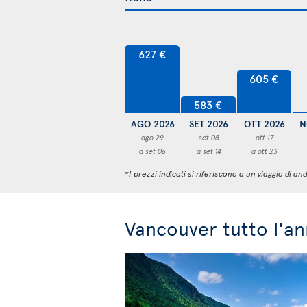
627 €
605 €
583 €
AGO 2026
SET 2026
OTT 2026
N
ago 29
set 08
ott 17
a set 06
a set 14
a ott 23
*I prezzi indicati si riferiscono a un viaggio di
Vancouver tutto l'a