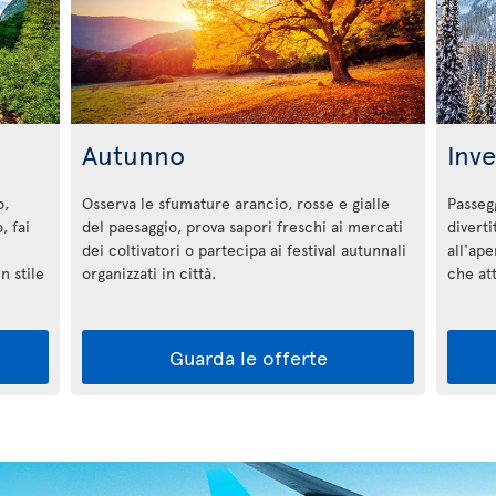
Autunno
Inv
o,
Osserva le sfumature arancio, rosse e gialle
Passegg
, fai
del paesaggio, prova sapori freschi ai mercati
diverti
dei coltivatori o partecipa ai festival autunnali
all'ape
n stile
organizzati in città.
che a
Guarda le offerte