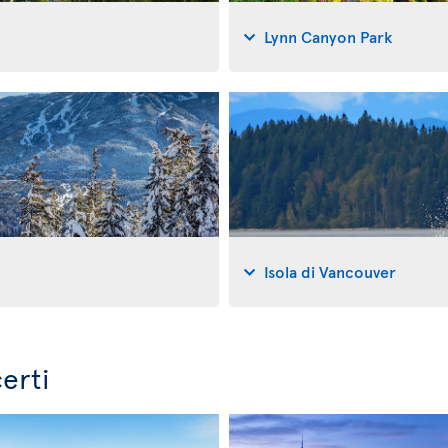
Lynn Canyon Park
Isola di Vancouver
erti