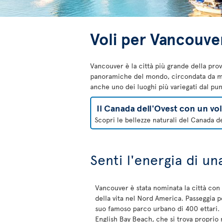
Voli per Vancouve
Vancouver è la città più grande della pro
panoramiche del mondo, circondata da mont
anche uno dei luoghi più variegati dal pun
Il Canada dell'Ovest con un vo
Scopri le bellezze naturali del Canada de
Senti l'energia di u
Vancouver è stata nominata la città con l
della vita nel Nord America. Passeggia pe
suo famoso parco urbano di 400 ettari. F
English Bay Beach, che si trova proprio 