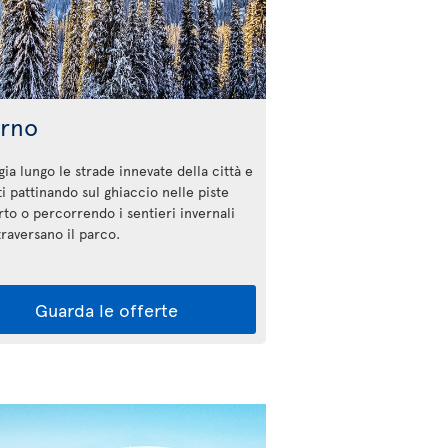
erno
ia lungo le strade innevate della città e
ti pattinando sul ghiaccio nelle piste
rto o percorrendo i sentieri invernali
ttraversano il parco.
Guarda le offerte