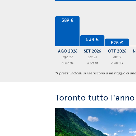
589 €
534 €
525 €
AGO 2026
SET 2026
OTT 2026
N
ago 27
set 23
ott 17
a set 04
a ott 01
a ott 23
*I prezzi indicati si riferiscono a un viaggio di
Toronto tutto l'anno