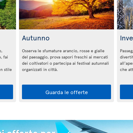
Autunno
Inv
o,
Osserva le sfumature arancio, rosse e gialle
Passegg
, fai
del paesaggio, prova sapori freschi ai mercati
diverti
dei coltivatori o partecipa ai festival autunnali
all'ape
n stile
organizzati in città.
che a
Guarda le offerte