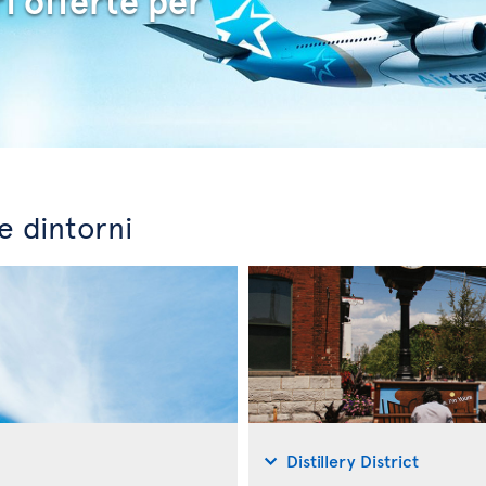
i offerte per
e dintorni
Distillery District