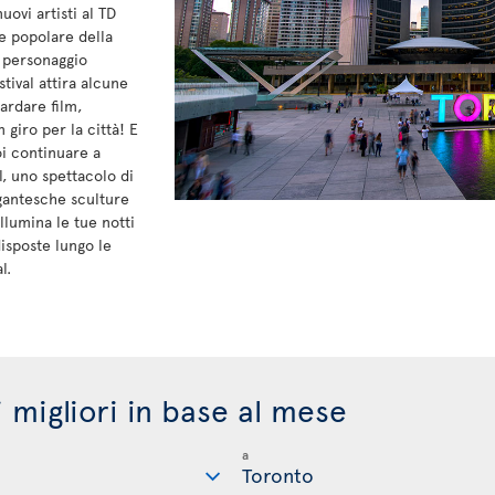
uovi artisti al TD
e popolare della
e personaggio
tival attira alcune
ardare film,
 giro per la città! E
i continuare a
l, uno spettacolo di
gantesche sculture
illumina le tue notti
isposte lungo le
l.
i migliori in base al mese
a