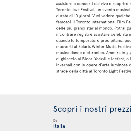
assistere a concerti dal vivo e scoprire n
Toronto Jazz Festival, un evento musical
durata di 10 giorni. Vuoi vedere qualch
famoso? Il Toronto International Film Fes
delle più grandi star al mondo. Potrai gu
incontrare registi e avvistare celebrità in
quando le temperature precipitano, puo
muoverti al Solaris Winter Music Festiva
musica dance elettronica. Ammira le gi
di ghiaccio al Bloor-Yorkville Icefest, o 
invernali con le opere d'arte luminose d
strade della città al Toronto Light Festiva
Scopri i nostri prezz
Da