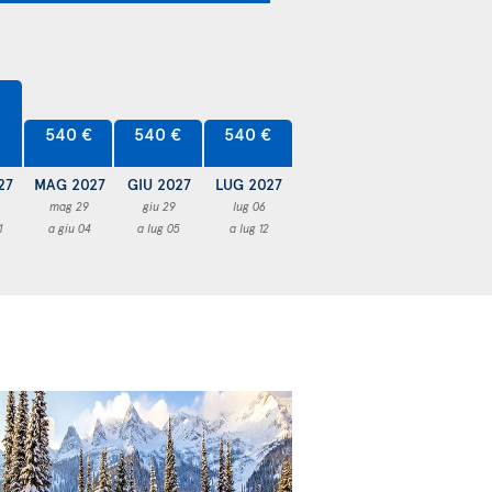
540 €
540 €
540 €
27
MAG 2027
GIU 2027
LUG 2027
mag 29
giu 29
lug 06
1
a giu 04
a lug 05
a lug 12