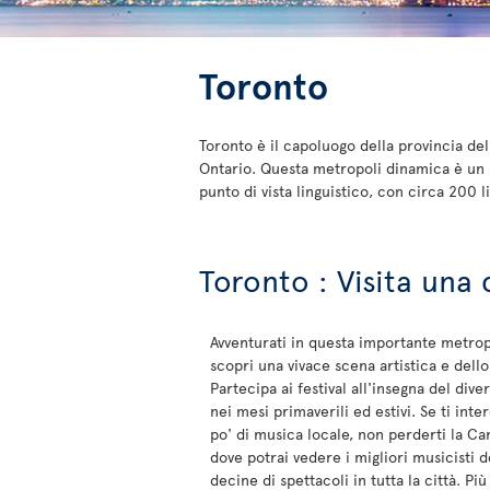
Toronto
Toronto è il capoluogo della provincia del
Ontario. Questa metropoli dinamica è un 
punto di vista linguistico, con circa 200 li
Toronto : Visita una 
Avventurati in questa importante metro
scopri una vivace scena artistica e dello
Partecipa ai festival all'insegna del div
nei mesi primaverili ed estivi. Se ti inte
po' di musica locale, non perderti la C
dove potrai vedere i migliori musicisti d
decine di spettacoli in tutta la città. Più