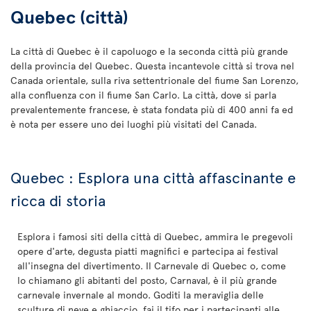
Quebec (città)
La città di Quebec è il capoluogo e la seconda città più grande
della provincia del Quebec. Questa incantevole città si trova nel
Canada orientale, sulla riva settentrionale del fiume San Lorenzo,
alla confluenza con il fiume San Carlo. La città, dove si parla
prevalentemente francese, è stata fondata più di 400 anni fa ed
è nota per essere uno dei luoghi più visitati del Canada.
Quebec : Esplora una città affascinante e
ricca di storia
Esplora i famosi siti della città di Quebec, ammira le pregevoli
opere d'arte, degusta piatti magnifici e partecipa ai festival
all'insegna del divertimento. Il Carnevale di Quebec o, come
lo chiamano gli abitanti del posto, Carnaval, è il più grande
carnevale invernale al mondo. Goditi la meraviglia delle
sculture di neve e ghiaccio, fai il tifo per i partecipanti alle