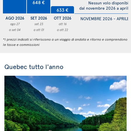
648 €
Nessun volo disponibil
dal novembre 2026 a april
633 €
AGO 2026
SET 2026
OTT 2026
NOVEMBRE 2026 - APRILE
ago 27
set 23
ott 16
a set 04
a ott 01
a ott 22
*I prezzi indicati si riferiscono a un viaggio di andata e ritorno e comprendono
le tasse e commissioni
Quebec tutto l'anno