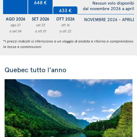
648 €
Nessun volo disponibil
dal novembre 2026 a april
633 €
AGO 2026
SET 2026
OTT 2026
NOVEMBRE 2026 - APRILE
ago 27
set 23
ott 16
a set 04
a ott 01
a ott 22
*I prezzi indicati si riferiscono a un viaggio di andata e ritorno e comprendono
le tasse e commissioni
Quebec tutto l'anno