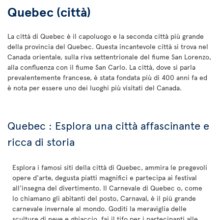
Quebec (città)
La città di Quebec è il capoluogo e la seconda città più grande
della provincia del Quebec. Questa incantevole città si trova nel
Canada orientale, sulla riva settentrionale del fiume San Lorenzo,
alla confluenza con il fiume San Carlo. La città, dove si parla
prevalentemente francese, è stata fondata più di 400 anni fa ed
è nota per essere uno dei luoghi più visitati del Canada.
Quebec : Esplora una città affascinante e
ricca di storia
Esplora i famosi siti della città di Quebec, ammira le pregevoli
opere d'arte, degusta piatti magnifici e partecipa ai festival
all'insegna del divertimento. Il Carnevale di Quebec o, come
lo chiamano gli abitanti del posto, Carnaval, è il più grande
carnevale invernale al mondo. Goditi la meraviglia delle
sculture di neve e ghiaccio, fai il tifo per i partecipanti alle