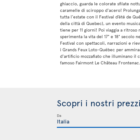
ghiaccio, guarda le colorate sfilate nottu
caramelle di sciroppo d'acero! Prolunga
tutta l'estate con il Festival d’été de Qu
della città di Quebec), un evento musica
tiene per 11 giorni! Poi viaggia a ritroso
sperimenta la vita del 17° e 18° secolo 
Festival con spettacoli, narrazioni e rie
i Grands Feux Loto-Québec per ammirar
d'artificio mozzafiato che illuminano il c
famoso Fairmont Le Château Frontenac
Scopri i nostri prezz
Da