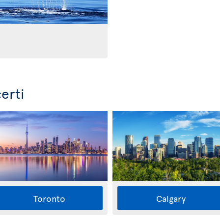
erti
Toronto
Calgary