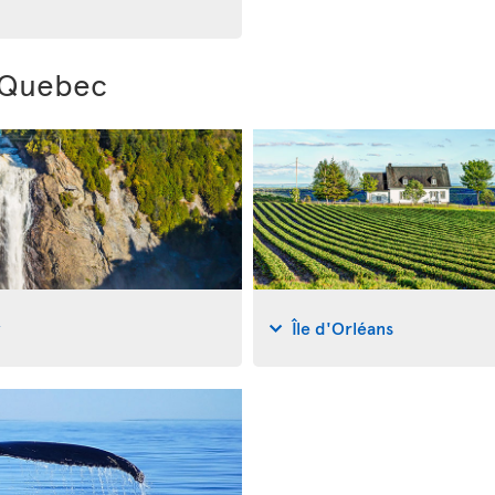
i Quebec
y
Île d'Orléans