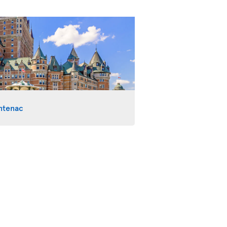
ntenac