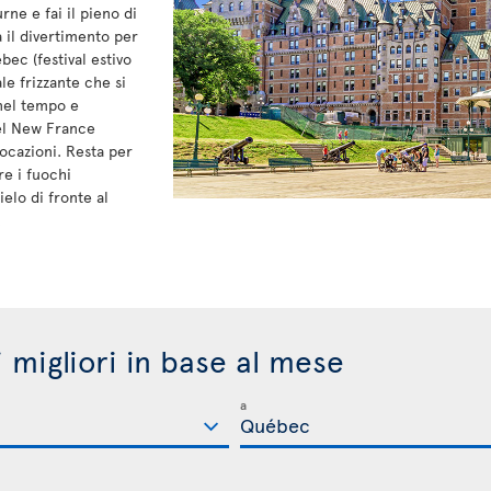
rne e fai il pieno di
 il divertimento per
ébec (festival estivo
le frizzante che si
 nel tempo e
nel New France
vocazioni. Resta per
e i fuochi
ielo di fronte al
.
i migliori in base al mese
a