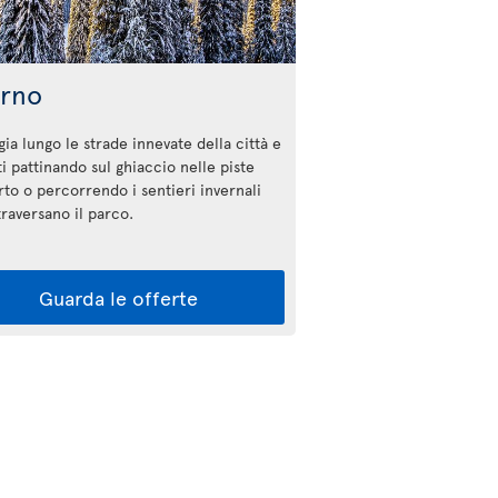
erno
ia lungo le strade innevate della città e
ti pattinando sul ghiaccio nelle piste
rto o percorrendo i sentieri invernali
ttraversano il parco.
Guarda le offerte