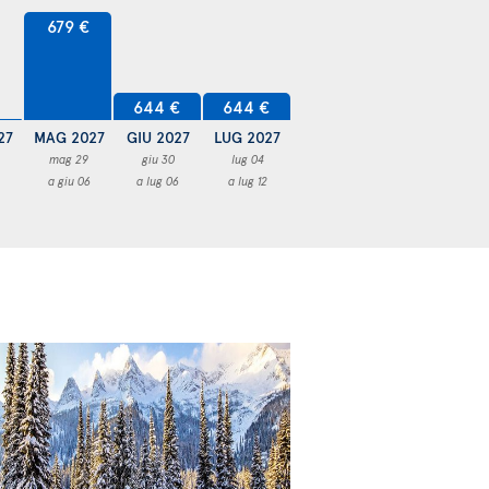
679 €
644 €
644 €
27
MAG 2027
GIU 2027
LUG 2027
mag 29
giu 30
lug 04
a giu 06
a lug 06
a lug 12