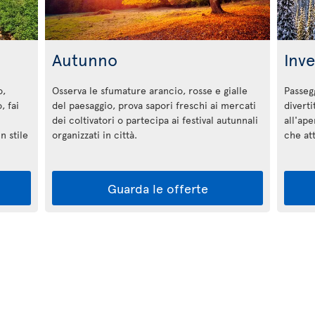
Autunno
Inv
o,
Osserva le sfumature arancio, rosse e gialle
Passegg
, fai
del paesaggio, prova sapori freschi ai mercati
diverti
dei coltivatori o partecipa ai festival autunnali
all'ape
n stile
organizzati in città.
che a
Guarda le offerte