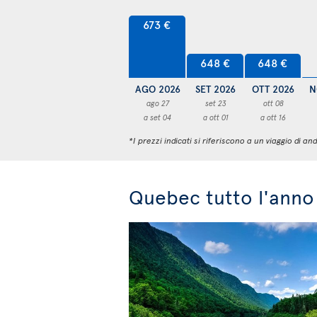
673 €
648 €
648 €
AGO 2026
SET 2026
OTT 2026
N
ago 27
set 23
ott 08
a set 04
a ott 01
a ott 16
*I prezzi indicati si riferiscono a un viaggio di
Quebec tutto l'anno