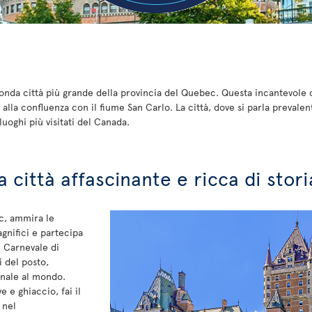
onda città più grande della provincia del Quebec. Questa incantevole ci
 alla confluenza con il fiume San Carlo. La città, dove si parla prevale
uoghi più visitati del Canada.
 città affascinante e ricca di stori
ec, ammira le
agnifici e partecipa
Il Carnevale di
 del posto,
rnale al mondo.
e e ghiaccio, fai il
 nel