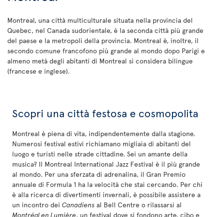
Montreal, una città multiculturale situata nella provincia del
Quebec, nel Canada sudorientale, è la seconda città più grande
del paese e la metropoli della provincia. Montreal è, inoltre, il
secondo comune francofono più grande al mondo dopo Parigi e
almeno metà degli abitanti di Montreal si considera bilingue
(francese e inglese).
Scopri una città festosa e cosmopolita
Montreal è piena di vita, indipendentemente dalla stagione.
Numerosi festival estivi richiamano migliaia di abitanti del
luogo e turisti nelle strade cittadine. Sei un amante della
musica? Il Montreal International Jazz Festival è il più grande
al mondo. Per una sferzata di adrenalina, il Gran Premio
annuale di Formula 1 ha la velocità che stai cercando. Per chi
è alla ricerca di divertimenti invernali, è possibile assistere a
un incontro dei
Canadiens
al Bell Centre o rilassarsi al
Montréal en Lumière
, un festival dove si fondono arte, cibo e