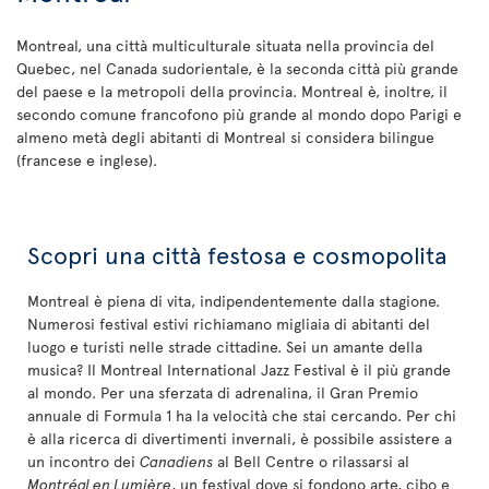
Montreal, una città multiculturale situata nella provincia del
Quebec, nel Canada sudorientale, è la seconda città più grande
del paese e la metropoli della provincia. Montreal è, inoltre, il
secondo comune francofono più grande al mondo dopo Parigi e
almeno metà degli abitanti di Montreal si considera bilingue
(francese e inglese).
Scopri una città festosa e cosmopolita
Montreal è piena di vita, indipendentemente dalla stagione.
Numerosi festival estivi richiamano migliaia di abitanti del
luogo e turisti nelle strade cittadine. Sei un amante della
musica? Il Montreal International Jazz Festival è il più grande
al mondo. Per una sferzata di adrenalina, il Gran Premio
annuale di Formula 1 ha la velocità che stai cercando. Per chi
è alla ricerca di divertimenti invernali, è possibile assistere a
un incontro dei
Canadiens
al Bell Centre o rilassarsi al
Montréal en Lumière
, un festival dove si fondono arte, cibo e