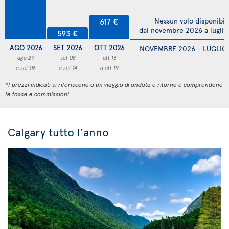
617 €
Nessun volo disponibil
dal novembre 2026 a lugli
593 €
AGO 2026
SET 2026
OTT 2026
NOVEMBRE 2026 - LUGLIO
ago 29
set 08
ott 13
a set 06
a set 14
a ott 19
*I prezzi indicati si riferiscono a un viaggio di andata e ritorno e comprendono
le tasse e commissioni
Calgary tutto l'anno