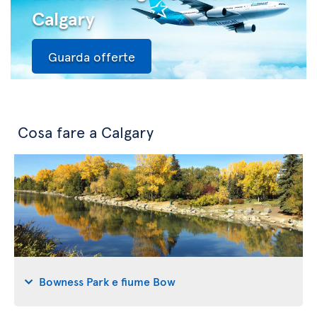
Calgary
Guarda offerte
Cosa fare a Calgary
Bowness Park e fiume Bow