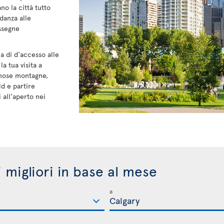
no la città tutto
danza alle
assegne
a di d'accesso alle
 tua visita a
amose montagne,
ld e partire
 all'aperto nei
i migliori in base al mese
a