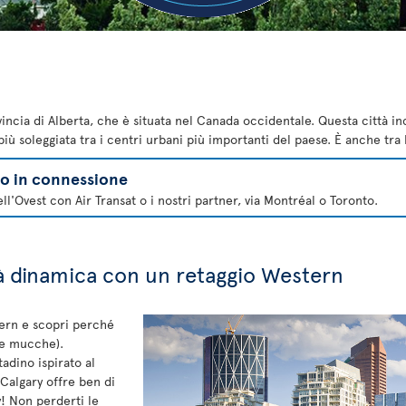
incia di Alberta, che è situata nel Canada occidentale. Questa città in
ù soleggiata tra i centri urbani più importanti del paese. È anche tra l
lo in connessione
ll'Ovest con Air Transat o i nostri partner, via Montréal o Toronto.
tà dinamica con un retaggio Western
tern e scopri perché
le mucche).
tadino ispirato al
Calgary offre ben di
y! Non perderti le