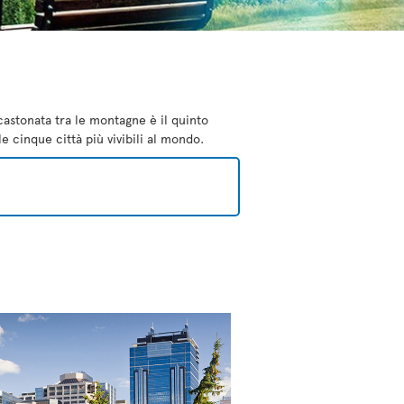
castonata tra le montagne è il quinto
e cinque città più vivibili al mondo.