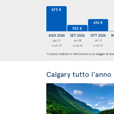
673 €
616 €
592 €
AGO 2026
SET 2026
OTT 2026
N
ago 31
set 08
ott 13
a set 07
a set 14
a ott 19
*I prezzi indicati si riferiscono a un viaggio di
Calgary tutto l'anno