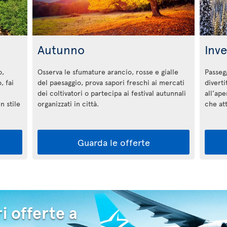
Autunno
Inv
o,
Osserva le sfumature arancio, rosse e gialle
Passegg
, fai
del paesaggio, prova sapori freschi ai mercati
diverti
dei coltivatori o partecipa ai festival autunnali
all'ape
n stile
organizzati in città.
che a
Guarda le offerte
i offerte a