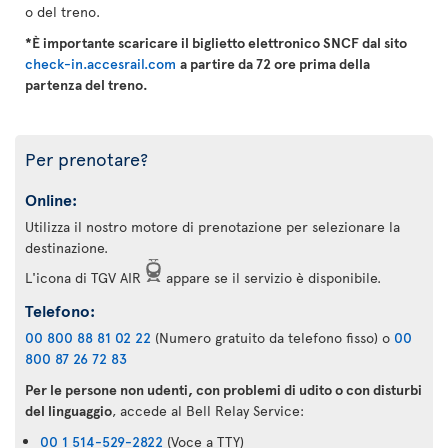
o del treno.
*È importante scaricare il biglietto elettronico SNCF dal sito
check-in.accesrail.com
a partire da 72 ore prima della
partenza del treno.
Per prenotare?
Online:
Utilizza il nostro motore di prenotazione per selezionare la
destinazione.
L'icona di TGV AIR
appare se il servizio è disponibile.
Telefono:
00 800 88 81 02 22
(Numero gratuito da telefono fisso) o
00
800 87 26 72 83
Per le persone non udenti, con problemi di udito o con disturbi
del linguaggio
, accede al Bell Relay Service:
00 1 514-529-2822
(Voce a TTY)