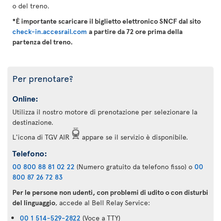
o del treno.
*È importante scaricare il biglietto elettronico SNCF dal sito
check-in.accesrail.com
a partire da 72 ore prima della
partenza del treno.
Per prenotare?
Online:
Utilizza il nostro motore di prenotazione per selezionare la
destinazione.
L'icona di TGV AIR
appare se il servizio è disponibile.
Telefono:
00 800 88 81 02 22
(Numero gratuito da telefono fisso) o
00
800 87 26 72 83
Per le persone non udenti, con problemi di udito o con disturbi
del linguaggio
, accede al Bell Relay Service:
00 1 514-529-2822
(Voce a TTY)