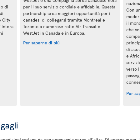
WestJet è una compagnia aerea canadese nota
nazion
io di
per il suo servizio cordiale e affidabile. Questa
Con un
di
partnership crea maggiori opportunità per i
modern
o City
canadesi di collegarsi tramite Montreal e
il mon
l'intera
Toronto a numerose rotte Air Transat e
che vol
ni
WestJet in Canada e in Europa.
compag
Per saperne di più
princip
di acc
e Afric
serviz
verso l
passegg
conness
Per sa
gagli
ondizioni variano da una compagnia aerea all'altra. Di conseguenza, le t