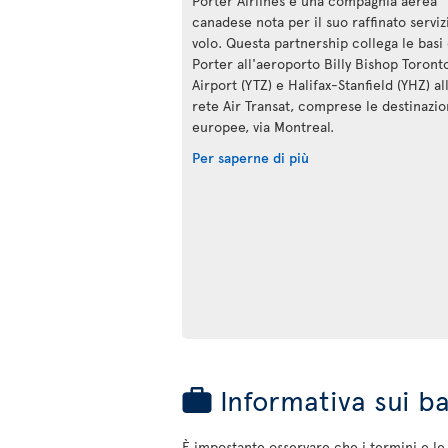
Porter Airlines è una compagnia aerea
canadese nota per il suo raffinato serviz
volo. Questa partnership collega le basi 
Porter all'aeroporto Billy Bishop Toront
Airport (YTZ) e Halifax-Stanfield (YHZ) al
rete Air Transat, comprese le destinazio
europee, via Montreal.
Per saperne di più
Informativa sui ba
È impostante osservare che i termini e le c