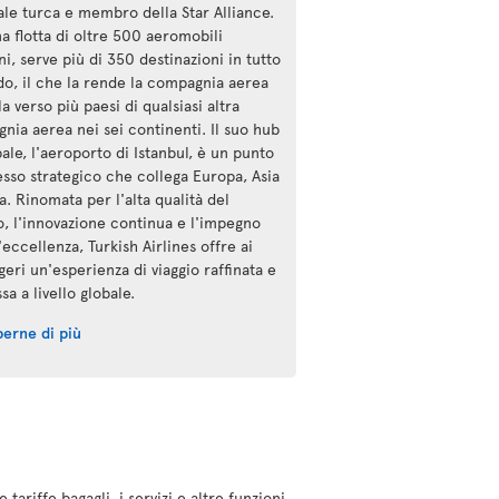
ale turca e membro della Star Alliance.
a flotta di oltre 500 aeromobili
i, serve più di 350 destinazioni in tutto
do, il che la rende la compagnia aerea
a verso più paesi di qualsiasi altra
nia aerea nei sei continenti. Il suo hub
ale, l'aeroporto di Istanbul, è un punto
esso strategico che collega Europa, Asia
a. Rinomata per l'alta qualità del
io, l'innovazione continua e l'impegno
'eccellenza, Turkish Airlines offre ai
eri un'esperienza di viaggio raffinata e
a a livello globale.
perne di più
ariffe bagagli, i servizi e altre funzioni