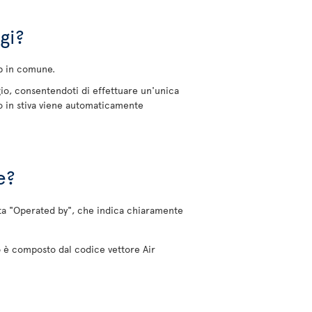
gi?
ub in comune.
gio, consentendoti di effettuare un'unica
io in stiva viene automaticamente
e?
 nota "Operated by", che indica chiaramente
lo è composto dal codice vettore Air