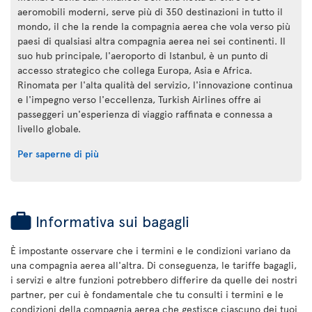
aeromobili moderni, serve più di 350 destinazioni in tutto il
mondo, il che la rende la compagnia aerea che vola verso più
paesi di qualsiasi altra compagnia aerea nei sei continenti. Il
suo hub principale, l'aeroporto di Istanbul, è un punto di
accesso strategico che collega Europa, Asia e Africa.
Rinomata per l'alta qualità del servizio, l'innovazione continua
e l'impegno verso l'eccellenza, Turkish Airlines offre ai
passeggeri un'esperienza di viaggio raffinata e connessa a
livello globale.
Per saperne di più
Informativa sui bagagli
È impostante osservare che i termini e le condizioni variano da
una compagnia aerea all'altra. Di conseguenza, le tariffe bagagli,
i servizi e altre funzioni potrebbero differire da quelle dei nostri
partner, per cui è fondamentale che tu consulti i termini e le
condizioni della compagnia aerea che gestisce ciascuno dei tuoi