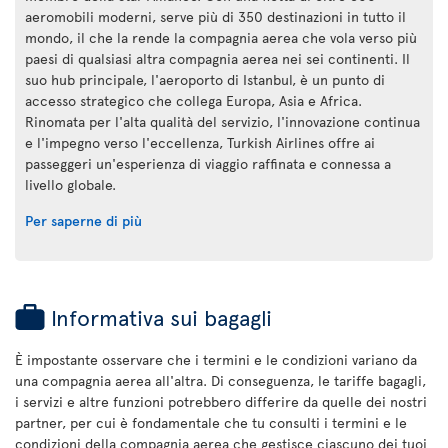
aeromobili moderni, serve più di 350 destinazioni in tutto il
mondo, il che la rende la compagnia aerea che vola verso più
paesi di qualsiasi altra compagnia aerea nei sei continenti. Il
suo hub principale, l'aeroporto di Istanbul, è un punto di
accesso strategico che collega Europa, Asia e Africa.
Rinomata per l'alta qualità del servizio, l'innovazione continua
e l'impegno verso l'eccellenza, Turkish Airlines offre ai
passeggeri un'esperienza di viaggio raffinata e connessa a
livello globale.
Per saperne di più
Informativa sui bagagli
È impostante osservare che i termini e le condizioni variano da
una compagnia aerea all'altra. Di conseguenza, le tariffe bagagli,
i servizi e altre funzioni potrebbero differire da quelle dei nostri
partner, per cui è fondamentale che tu consulti i termini e le
condizioni della compagnia aerea che gestisce ciascuno dei tuoi