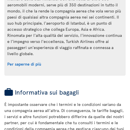
aeromobili moderni, serve più di 350 destinazioni in tutto il
mondo, il che la rende la compagnia aerea che vola verso più
paesi di qualsiasi altra compagnia aerea nei sei continenti. Il
suo hub principale, l'aeroporto di Istanbul, è un punto di
accesso strategico che collega Europa, Asia e Africa.
Rinomata per l'alta qualità del servizio, l'innovazione continua
e l'impegno verso l'eccellenza, Turkish Airlines offre ai
passeggeri un'esperienza di viaggio raffinata e connessa a
livello globale.
Per saperne di più
Informativa sui bagagli
È impostante osservare che i termini e le condizioni variano da
una compagnia aerea all'altra. Di conseguenza, le tariffe bagagli,
i servizi e altre funzioni potrebbero differire da quelle dei nostri
partner, per cui è fondamentale che tu consulti i termini e le
condizioni della compagnia aerea che gestisce ciascuno dei tuoi