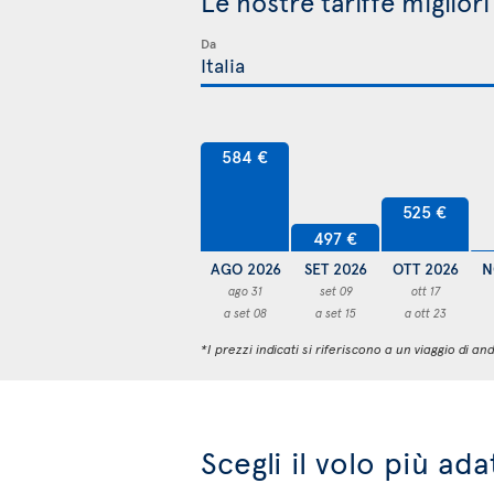
Le nostre tariffe miglior
Da
584 €
525 €
497 €
AGO 2026
SET 2026
OTT 2026
N
ago 31
set 09
ott 17
a set 08
a set 15
a ott 23
*I prezzi indicati si riferiscono a un viaggio di
Scegli il volo più ad