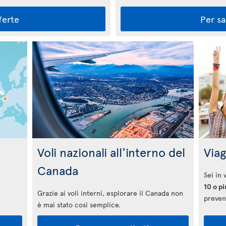
ferte
Per sa
Voli nazionali all'interno del
Viag
Canada
Sei in
10 o pi
Grazie ai voli interni, esplorare il Canada non
prevent
è mai stato così semplice.