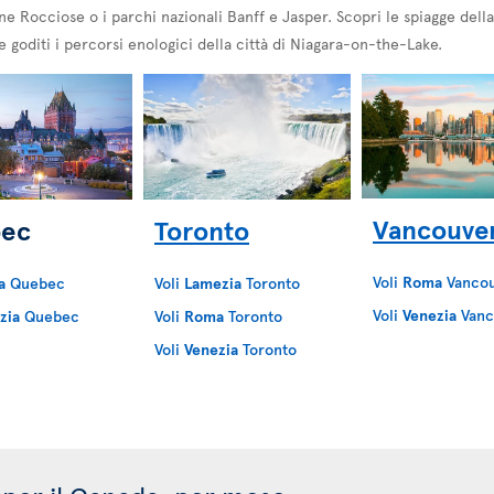
ne Rocciose o i parchi nazionali Banff e Jasper. Scopri le spiagge del
 goditi i percorsi enologici della città di Niagara-on-the-Lake.
Vancouve
ec
Toronto
Voli
Roma
Vancou
a
Quebec
Voli
Lamezia
Toronto
Voli
Venezia
Vanc
zia
Quebec
Voli
Roma
Toronto
Voli
Venezia
Toronto