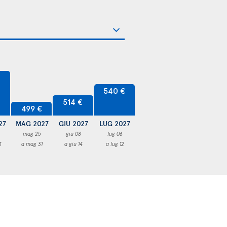
540 €
514 €
499 €
27
MAG 2027
GIU 2027
LUG 2027
mag 25
giu 08
lug 06
1
a mag 31
a giu 14
a lug 12