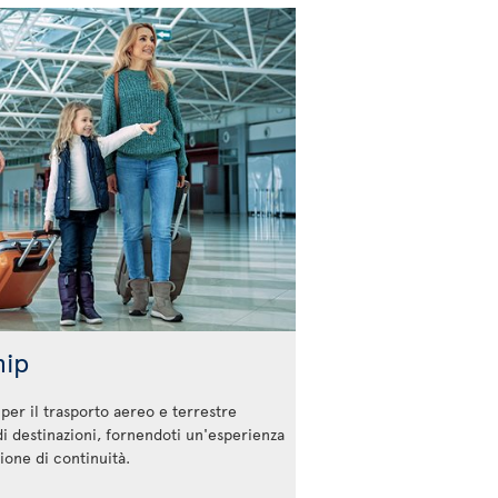
hip
er il trasporto aereo e terrestre
di destinazioni, fornendoti un'esperienza
zione di continuità.