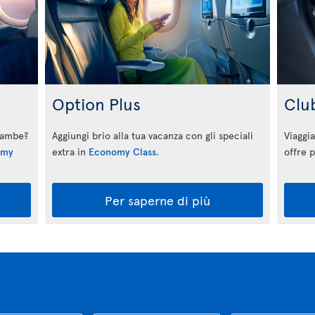
Option Plus
Clu
 gambe?
Aggiungi brio alla tua vacanza con gli speciali
Viaggia
omy
extra in
Economy Class
.
offre p
Per saperne di più