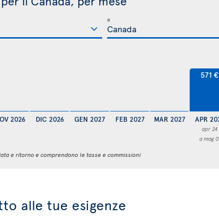
i per il Canada, per mese
a
571 €
OV 2026
DIC 2026
GEN 2027
FEB 2027
MAR 2027
APR 20
apr 24
a mag 0
 andata e ritorno e comprendono le tasse e commissioni
atto alle tue esigenze