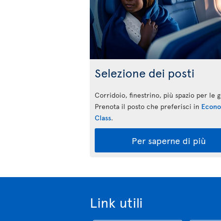
Selezione dei posti
Corridoio, finestrino, più spazio per le
Prenota il posto che preferisci in
Econ
Class
.
Per saperne di più
Link utili