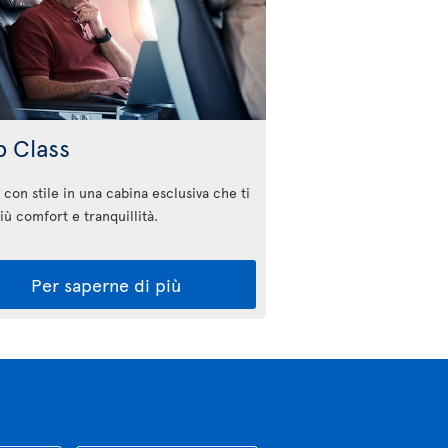
b Class
 con stile in una cabina esclusiva che ti
iù comfort e tranquillità.
Per saperne di più