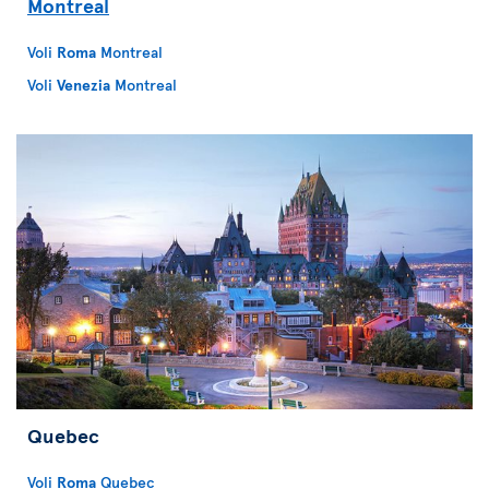
Montreal
Voli
Roma
Montreal
Voli
Venezia
Montreal
Quebec
Voli
Roma
Quebec