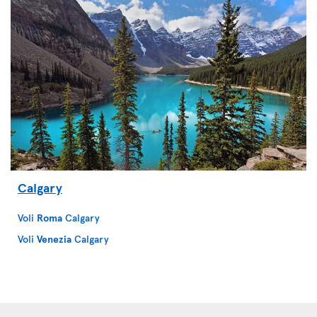
Calgary
Voli
Roma
Calgary
Voli
Venezia
Calgary