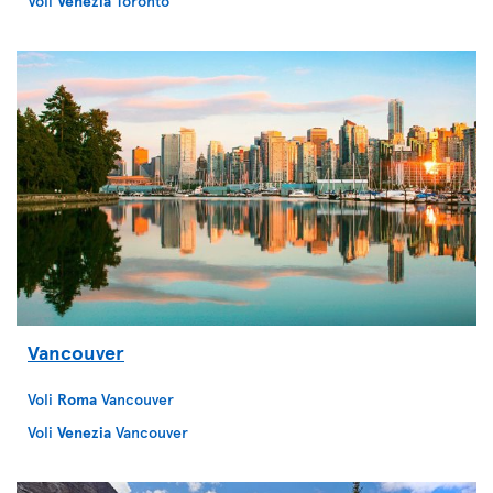
Voli
Venezia
Toronto
Vancouver
Voli
Roma
Vancouver
Voli
Venezia
Vancouver