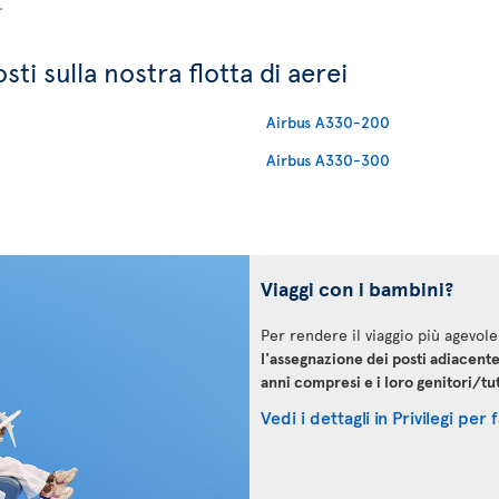
.
ti sulla nostra flotta di aerei
Airbus A330-200
Airbus A330-300
Viaggi con i bambini?
Per rendere il viaggio più agevole
l'assegnazione dei posti adiacente
anni compresi e i loro genitori/tu
Vedi i dettagli in Privilegi per 