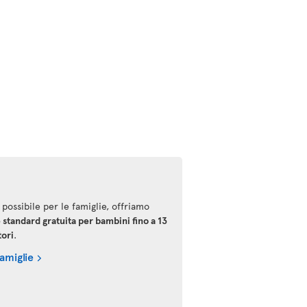
 possibile per le famiglie, offriamo
 standard gratuita per bambini fino a 13
tori
.
famiglie