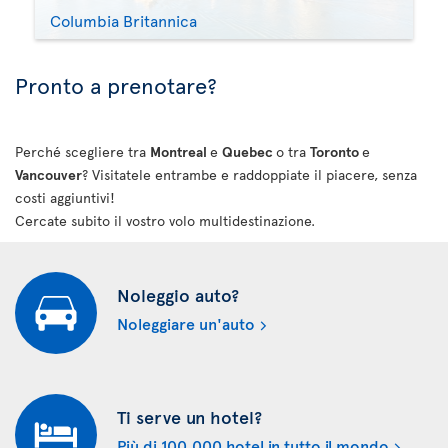
Columbia Britannica
Pronto a prenotare?
Perché scegliere tra
Montreal
e
Quebec
o tra
Toronto
e
Vancouver
? Visitatele entrambe e raddoppiate il piacere, senza
costi aggiuntivi!
Cercate subito il vostro volo multidestinazione.
Noleggio auto?
Noleggiare un'auto
Ti serve un hotel?
Più di 100.000 hotel in tutto il mondo