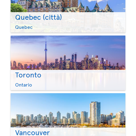
Quebec (città)
Quebec
Toronto
Ontario
Vancouver